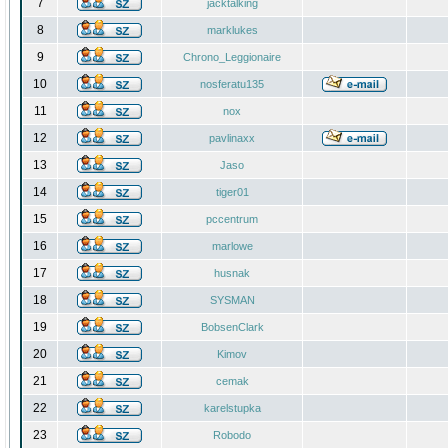
7
jacktalking
8
marklukes
9
Chrono_Leggionaire
10
nosferatu135
11
nox
12
pavlinaxx
13
Jaso
14
tiger01
15
pccentrum
16
marlowe
17
husnak
18
SYSMAN
19
BobsenClark
20
Kimov
21
cemak
22
karelstupka
23
Robodo