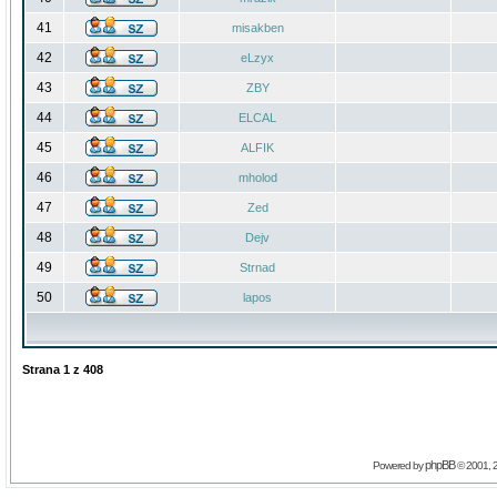
41
misakben
42
eLzyx
43
ZBY
44
ELCAL
45
ALFIK
46
mholod
47
Zed
48
Dejv
49
Strnad
50
lapos
Strana
1
z
408
phpBB
Powered by
© 2001, 