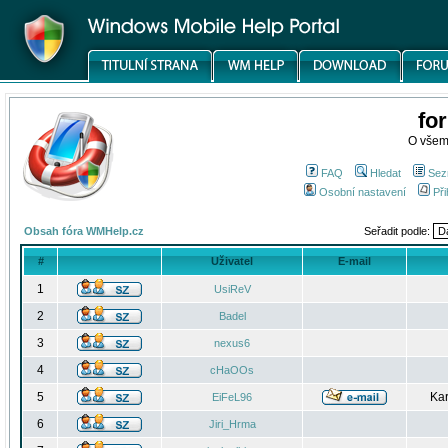
fo
O všem
FAQ
Hledat
Sez
Osobní nastavení
Při
Obsah fóra WMHelp.cz
Seřadit podle:
#
Uživatel
E-mail
1
UsiReV
2
Badel
3
nexus6
4
cHaOOs
5
Kar
EiFeL96
6
Jiri_Hrma