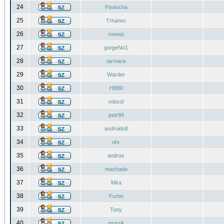
24
Pavlucha
25
Trhanec
26
sweep
27
gorgeNo1
28
tarmara
29
Warder
30
HB80
31
robsol
32
petr99
33
androidoll
34
ohr
35
andras
36
machado
37
Mira
38
Furbo
39
Tony
40
mrazik