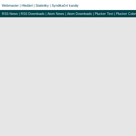
Webmaster
|
Hledání
|
Statistiky
|
Syndikační kanály
RSS News
|
RSS Downloads
|
Atom News
|
Atom Downloads
|
Plucker Text
|
Plucker Color