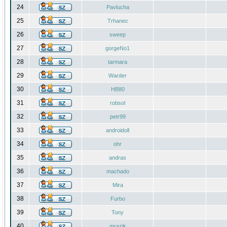
24
Pavlucha
25
Trhanec
26
sweep
27
gorgeNo1
28
tarmara
29
Warder
30
HB80
31
robsol
32
petr99
33
androidoll
34
ohr
35
andras
36
machado
37
Mira
38
Furbo
39
Tony
40
mrazik