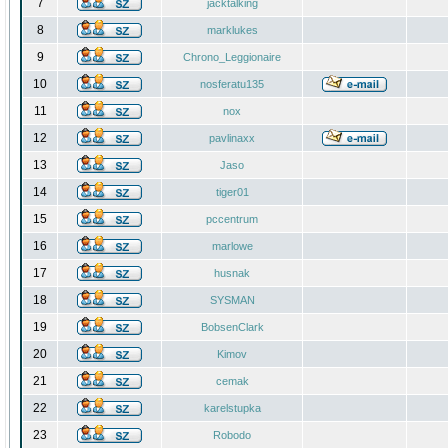
7
jacktalking
8
marklukes
9
Chrono_Leggionaire
10
nosferatu135
11
nox
12
pavlinaxx
13
Jaso
14
tiger01
15
pccentrum
16
marlowe
17
husnak
18
SYSMAN
19
BobsenClark
20
Kimov
21
cemak
22
karelstupka
23
Robodo