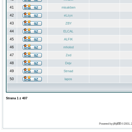
41
misakben
42
eLzyx
43
ZBY
44
ELCAL
45
ALFIK
46
mholod
47
Zed
48
Dejv
49
Strnad
50
lapos
Strana
1
z
407
phpBB
Powered by
© 2001, 