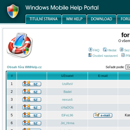
fo
O všem
FAQ
Hledat
Sez
Osobní nastavení
Při
Obsah fóra WMHelp.cz
Seřadit podle:
#
Uživatel
E-mail
1
UsiReV
2
Badel
3
nexus6
4
cHaOOs
5
Kar
EiFeL96
6
Jiri_Hrma