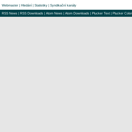
Webmaster
|
Hledání
|
Statistiky
|
Syndikační kanály
RSS News
|
RSS Downloads
|
Atom News
|
Atom Downloads
|
Plucker Text
|
Plucker Color