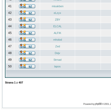
41
misakben
42
eLzyx
43
ZBY
44
ELCAL
45
ALFIK
46
mholod
47
Zed
48
Dejv
49
Strnad
50
lapos
Strana
1
z
407
phpBB
Powered by
© 2001, 