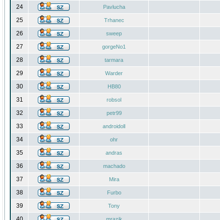
24
Pavlucha
25
Trhanec
26
sweep
27
gorgeNo1
28
tarmara
29
Warder
30
HB80
31
robsol
32
petr99
33
androidoll
34
ohr
35
andras
36
machado
37
Mira
38
Furbo
39
Tony
40
mrazik