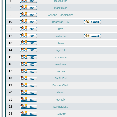
7
jacktalking
8
marklukes
9
Chrono_Leggionaire
10
nosferatu135
11
nox
12
pavlinaxx
13
Jaso
14
tiger01
15
pccentrum
16
marlowe
17
husnak
18
SYSMAN
19
BobsenClark
20
Kimov
21
cemak
22
karelstupka
23
Robodo