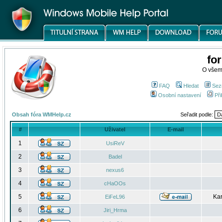
fo
O všem
FAQ
Hledat
Sez
Osobní nastavení
Při
Obsah fóra WMHelp.cz
Seřadit podle:
#
Uživatel
E-mail
1
UsiReV
2
Badel
3
nexus6
4
cHaOOs
5
Kar
EiFeL96
6
Jiri_Hrma