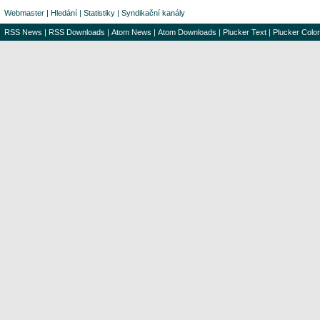
Webmaster
|
Hledání
|
Statistiky
|
Syndikační kanály
RSS News
|
RSS Downloads
|
Atom News
|
Atom Downloads
|
Plucker Text
|
Plucker Color