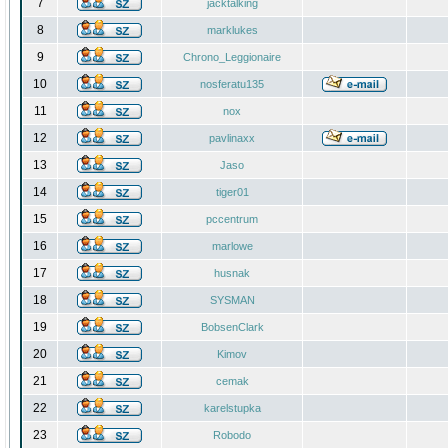
7
jacktalking
8
marklukes
9
Chrono_Leggionaire
10
nosferatu135
11
nox
12
pavlinaxx
13
Jaso
14
tiger01
15
pccentrum
16
marlowe
17
husnak
18
SYSMAN
19
BobsenClark
20
Kimov
21
cemak
22
karelstupka
23
Robodo