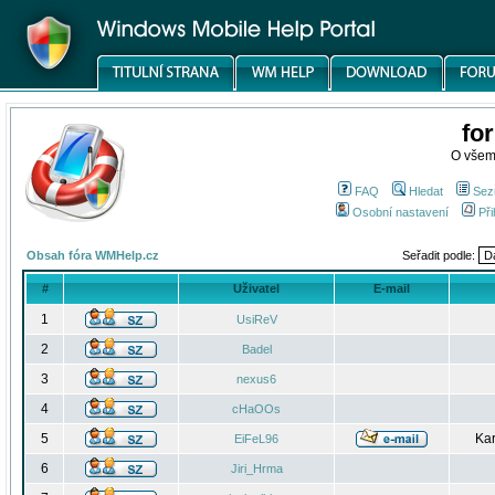
fo
O všem
FAQ
Hledat
Sez
Osobní nastavení
Při
Obsah fóra WMHelp.cz
Seřadit podle:
#
Uživatel
E-mail
1
UsiReV
2
Badel
3
nexus6
4
cHaOOs
5
Kar
EiFeL96
6
Jiri_Hrma