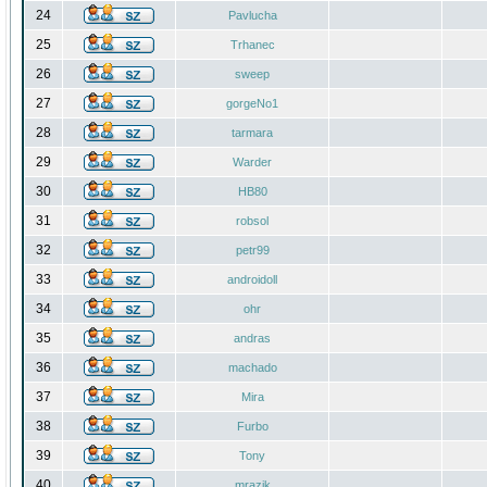
24
Pavlucha
25
Trhanec
26
sweep
27
gorgeNo1
28
tarmara
29
Warder
30
HB80
31
robsol
32
petr99
33
androidoll
34
ohr
35
andras
36
machado
37
Mira
38
Furbo
39
Tony
40
mrazik