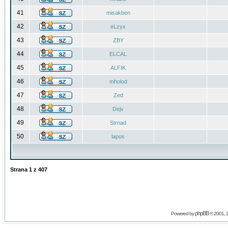
41
misakben
42
eLzyx
43
ZBY
44
ELCAL
45
ALFIK
46
mholod
47
Zed
48
Dejv
49
Strnad
50
lapos
Strana
1
z
407
phpBB
Powered by
© 2001, 