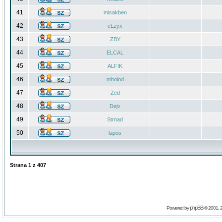
41
misakben
42
eLzyx
43
ZBY
44
ELCAL
45
ALFIK
46
mholod
47
Zed
48
Dejv
49
Strnad
50
lapos
Strana
1
z
407
phpBB
Powered by
© 2001, 