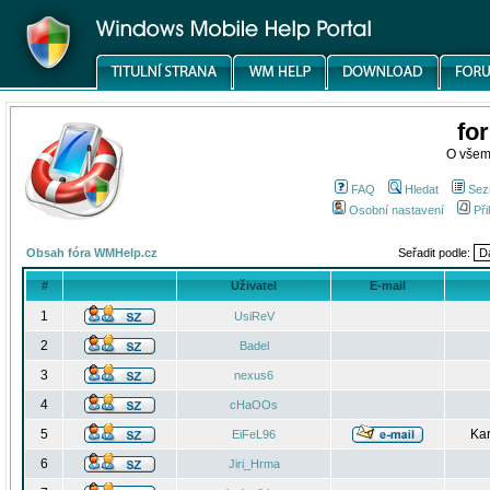
fo
O všem
FAQ
Hledat
Sez
Osobní nastavení
Při
Obsah fóra WMHelp.cz
Seřadit podle:
#
Uživatel
E-mail
1
UsiReV
2
Badel
3
nexus6
4
cHaOOs
5
Kar
EiFeL96
6
Jiri_Hrma