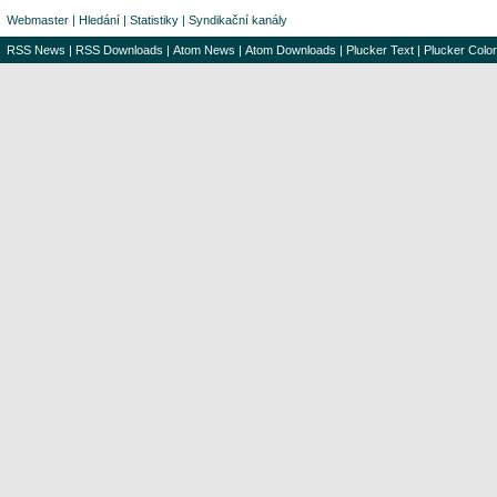
Webmaster
|
Hledání
|
Statistiky
|
Syndikační kanály
RSS News
|
RSS Downloads
|
Atom News
|
Atom Downloads
|
Plucker Text
|
Plucker Color