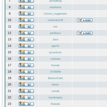
7
jacktalking
8
marklukes
9
Chrono_Leggionaire
10
nosferatu135
11
nox
12
pavlinaxx
13
Jaso
14
tiger01
15
pccentrum
16
marlowe
17
husnak
18
SYSMAN
19
BobsenClark
20
Kimov
21
cemak
22
karelstupka
23
Robodo