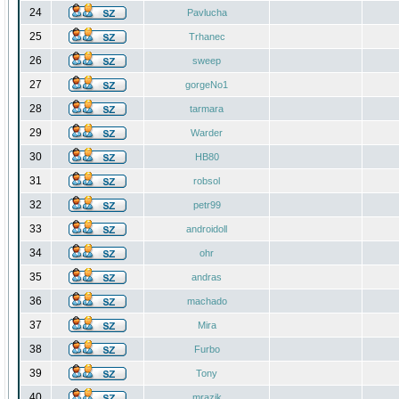
24
Pavlucha
25
Trhanec
26
sweep
27
gorgeNo1
28
tarmara
29
Warder
30
HB80
31
robsol
32
petr99
33
androidoll
34
ohr
35
andras
36
machado
37
Mira
38
Furbo
39
Tony
40
mrazik