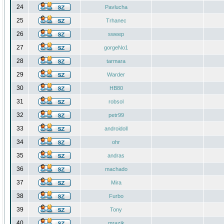
24
Pavlucha
25
Trhanec
26
sweep
27
gorgeNo1
28
tarmara
29
Warder
30
HB80
31
robsol
32
petr99
33
androidoll
34
ohr
35
andras
36
machado
37
Mira
38
Furbo
39
Tony
40
mrazik