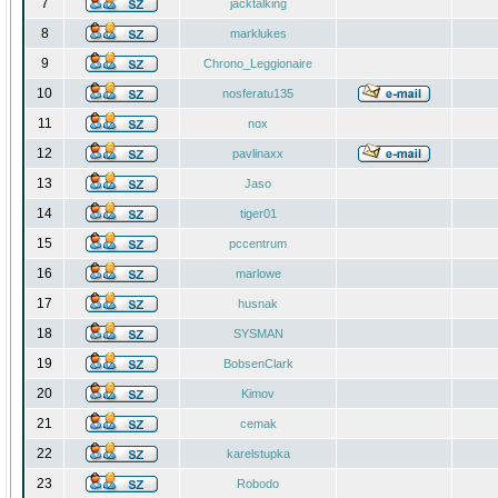
7
jacktalking
8
marklukes
9
Chrono_Leggionaire
10
nosferatu135
11
nox
12
pavlinaxx
13
Jaso
14
tiger01
15
pccentrum
16
marlowe
17
husnak
18
SYSMAN
19
BobsenClark
20
Kimov
21
cemak
22
karelstupka
23
Robodo