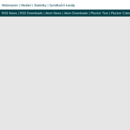
Webmaster
|
Hledání
|
Statistiky
|
Syndikační kanály
RSS News
|
RSS Downloads
|
Atom News
|
Atom Downloads
|
Plucker Text
|
Plucker Color