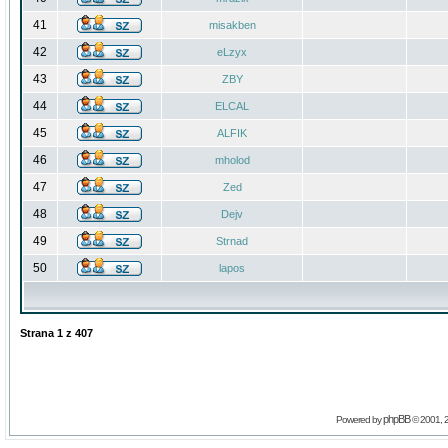
41
misakben
42
eLzyx
43
ZBY
44
ELCAL
45
ALFIK
46
mholod
47
Zed
48
Dejv
49
Strnad
50
lapos
Strana
1
z
407
phpBB
Powered by
© 2001, 