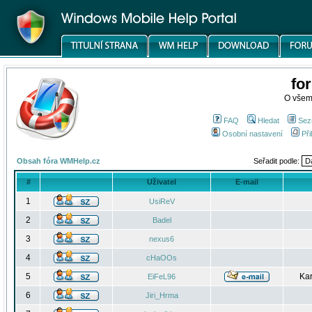
fo
O všem
FAQ
Hledat
Sez
Osobní nastavení
Při
Obsah fóra WMHelp.cz
Seřadit podle:
#
Uživatel
E-mail
1
UsiReV
2
Badel
3
nexus6
4
cHaOOs
5
Kar
EiFeL96
6
Jiri_Hrma