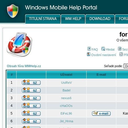
fo
O všem
FAQ
Hledat
Sez
Osobní nastavení
Při
Obsah fóra WMHelp.cz
Seřadit podle:
#
Uživatel
E-mail
1
UsiReV
2
Badel
3
nexus6
4
cHaOOs
5
Kar
EiFeL96
6
Jiri_Hrma