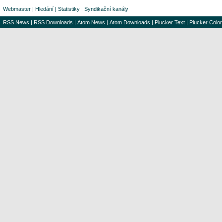
Webmaster
|
Hledání
|
Statistiky
|
Syndikační kanály
RSS News
|
RSS Downloads
|
Atom News
|
Atom Downloads
|
Plucker Text
|
Plucker Color