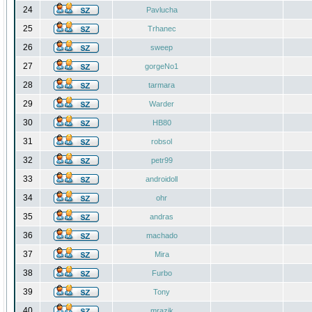
24
Pavlucha
25
Trhanec
26
sweep
27
gorgeNo1
28
tarmara
29
Warder
30
HB80
31
robsol
32
petr99
33
androidoll
34
ohr
35
andras
36
machado
37
Mira
38
Furbo
39
Tony
40
mrazik