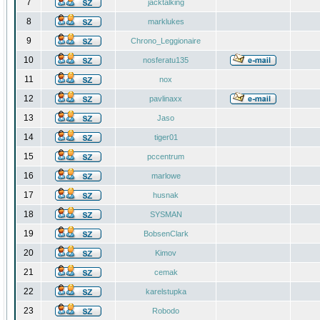
7
jacktalking
8
marklukes
9
Chrono_Leggionaire
10
nosferatu135
11
nox
12
pavlinaxx
13
Jaso
14
tiger01
15
pccentrum
16
marlowe
17
husnak
18
SYSMAN
19
BobsenClark
20
Kimov
21
cemak
22
karelstupka
23
Robodo