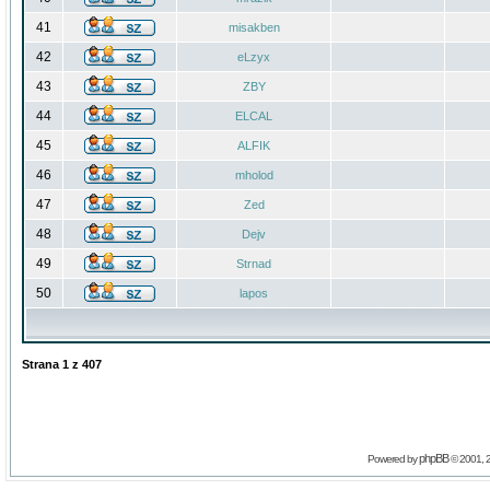
41
misakben
42
eLzyx
43
ZBY
44
ELCAL
45
ALFIK
46
mholod
47
Zed
48
Dejv
49
Strnad
50
lapos
Strana
1
z
407
phpBB
Powered by
© 2001, 