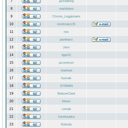
7
jacktalking
8
marklukes
9
Chrono_Leggionaire
10
nosferatu135
11
nox
12
pavlinaxx
13
Jaso
14
tiger01
15
pccentrum
16
marlowe
17
husnak
18
SYSMAN
19
BobsenClark
20
Kimov
21
cemak
22
karelstupka
23
Robodo