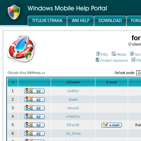
fo
O všem
FAQ
Hledat
Sez
Osobní nastavení
Při
Obsah fóra WMHelp.cz
Seřadit podle:
#
Uživatel
E-mail
1
UsiReV
2
Badel
3
nexus6
4
cHaOOs
5
Kar
EiFeL96
6
Jiri_Hrma