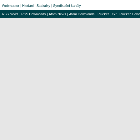
Webmaster
|
Hledání
|
Statistiky
|
Syndikační kanály
RSS News
|
RSS Downloads
|
Atom News
|
Atom Downloads
|
Plucker Text
|
Plucker Color