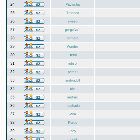
24
Pavlucha
25
Trhanec
26
sweep
27
gorgeNo1
28
tarmara
29
Warder
30
HB80
31
robsol
32
petr99
33
androidoll
34
ohr
35
andras
36
machado
37
Mira
38
Furbo
39
Tony
40
mrazik