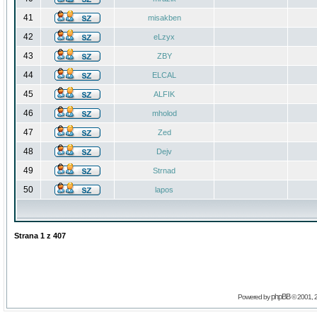
41
misakben
42
eLzyx
43
ZBY
44
ELCAL
45
ALFIK
46
mholod
47
Zed
48
Dejv
49
Strnad
50
lapos
Strana
1
z
407
phpBB
Powered by
© 2001, 