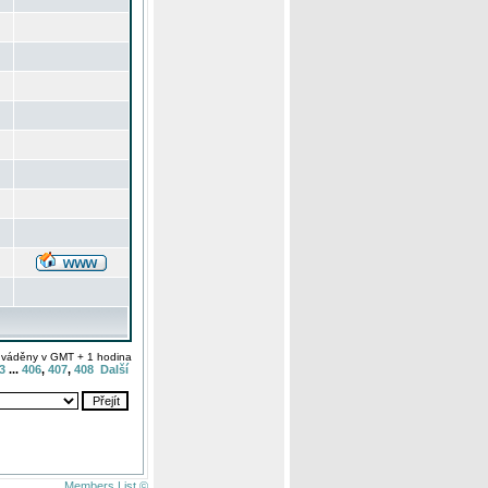
uváděny v GMT + 1 hodina
3
...
406
,
407
,
408
Další
Members List ©