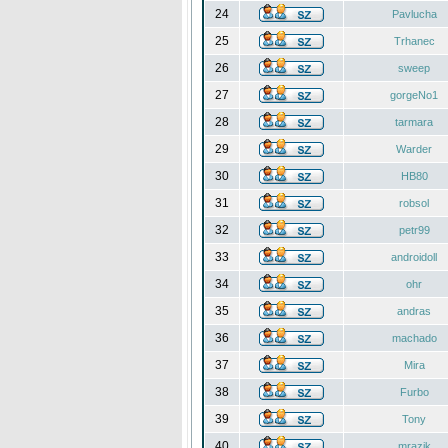
24
Pavlucha
25
Trhanec
26
sweep
27
gorgeNo1
28
tarmara
29
Warder
30
HB80
31
robsol
32
petr99
33
androidoll
34
ohr
35
andras
36
machado
37
Mira
38
Furbo
39
Tony
40
mrazik