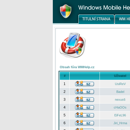
Obsah fóra WMHelp.cz
#
Uživatel
1
UsiReV
2
Badel
3
nexus6
4
cHaOOs
5
EiFeL96
6
Jiri_Hrma