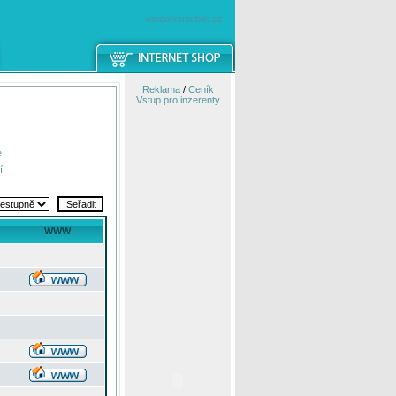
windowsmobile.cz
Reklama
/
Ceník
Vstup pro inzerenty
e
í
WWW