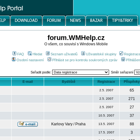
forum.WMHelp.cz
O všem, co souvisí s Windows Mobile
FAQ
Hledat
Seznam uživatelů
Uživatelské skupiny
Registrac
Osobní nastavení
Přihlásit se pro kontrolu soukromých zpráv
Přihlášen
Seřadit podle:
Směr seřazení
E-mail
Bydliště
Registrace
Příspěvky
65
2.5. 2007
271
2.5. 2007
27
2.5. 2007
37
10.5. 2007
Karlovy Vary / Praha
88
13.5. 2007
3
17.5. 2007