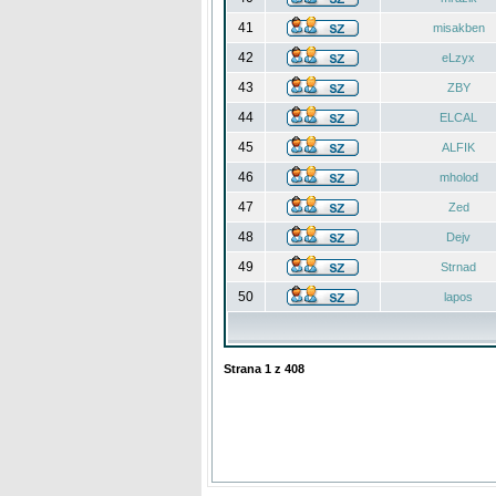
41
misakben
42
eLzyx
43
ZBY
44
ELCAL
45
ALFIK
46
mholod
47
Zed
48
Dejv
49
Strnad
50
lapos
Strana
1
z
408