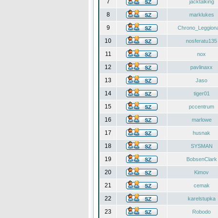
7
jacktalking
8
marklukes
9
Chrono_Leggiona
10
nosferatu135
11
nox
12
pavlinaxx
13
Jaso
14
tiger01
15
pccentrum
16
marlowe
17
husnak
18
SYSMAN
19
BobsenClark
20
Kimov
21
cemak
22
karelstupka
23
Robodo