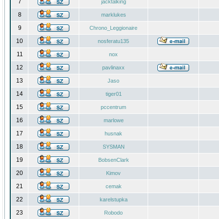
7
jacktalking
8
marklukes
9
Chrono_Leggionaire
10
nosferatu135
11
nox
12
pavlinaxx
13
Jaso
14
tiger01
15
pccentrum
16
marlowe
17
husnak
18
SYSMAN
19
BobsenClark
20
Kimov
21
cemak
22
karelstupka
23
Robodo