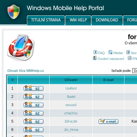
fo
O všem
FAQ
Hledat
Sez
Osobní nastavení
Při
Obsah fóra WMHelp.cz
Seřadit podle:
#
Uživatel
E-mail
1
UsiReV
2
Badel
3
nexus6
4
cHaOOs
5
Kar
EiFeL96
6
Jiri_Hrma