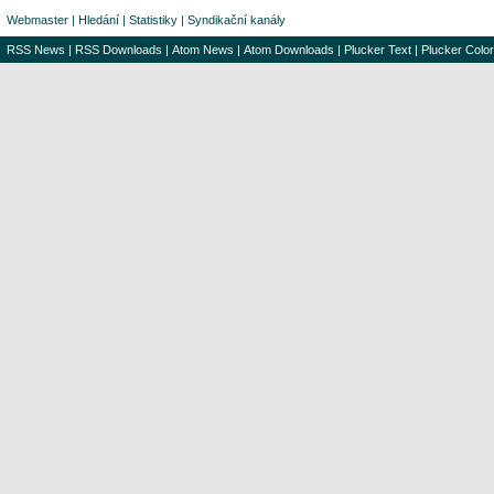
Webmaster
|
Hledání
|
Statistiky
|
Syndikační kanály
RSS News
|
RSS Downloads
|
Atom News
|
Atom Downloads
|
Plucker Text
|
Plucker Color