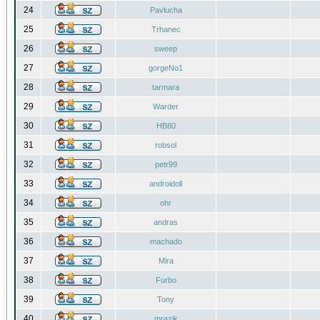
24
Pavlucha
25
Trhanec
26
sweep
27
gorgeNo1
28
tarmara
29
Warder
30
HB80
31
robsol
32
petr99
33
androidoll
34
ohr
35
andras
36
machado
37
Mira
38
Furbo
39
Tony
40
mrazik