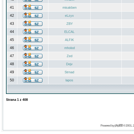
41
misakben
42
eLzyx
43
ZBY
44
ELCAL
45
ALFIK
46
mholod
47
Zed
48
Dejv
49
Strnad
50
lapos
Strana
1
z
408
phpBB
Powered by
© 2001, 