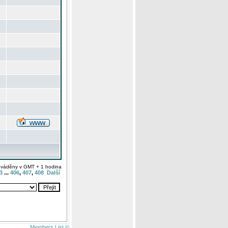
uváděny v GMT + 1 hodina
3
...
406
,
407
,
408
Další
Members List ©