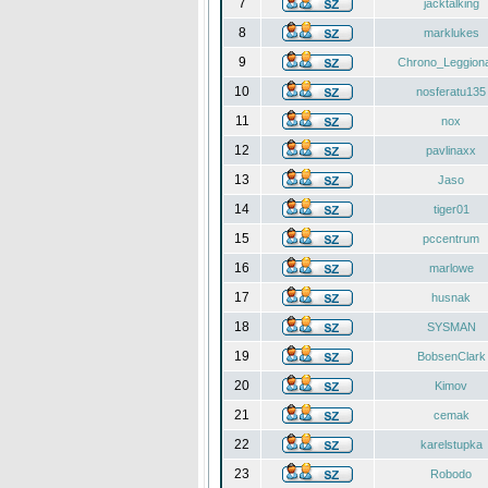
7
jacktalking
8
marklukes
9
Chrono_Leggiona
10
nosferatu135
11
nox
12
pavlinaxx
13
Jaso
14
tiger01
15
pccentrum
16
marlowe
17
husnak
18
SYSMAN
19
BobsenClark
20
Kimov
21
cemak
22
karelstupka
23
Robodo