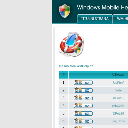
Obsah fóra WMHelp.cz
#
Uživatel
1
UsiReV
2
Badel
3
nexus6
4
cHaOOs
5
EiFeL96
6
Jiri_Hrma