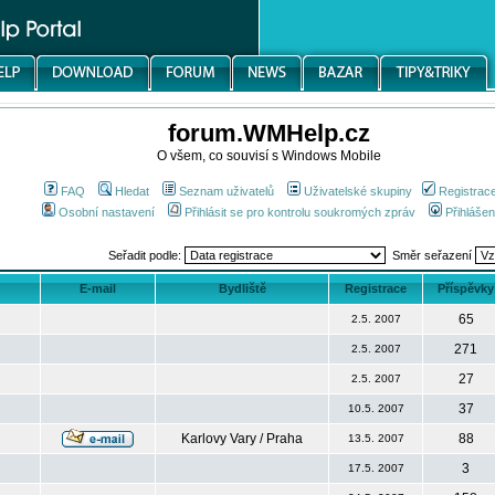
forum.WMHelp.cz
O všem, co souvisí s Windows Mobile
FAQ
Hledat
Seznam uživatelů
Uživatelské skupiny
Registrac
Osobní nastavení
Přihlásit se pro kontrolu soukromých zpráv
Přihlášen
Seřadit podle:
Směr seřazení
E-mail
Bydliště
Registrace
Příspěvky
65
2.5. 2007
271
2.5. 2007
27
2.5. 2007
37
10.5. 2007
Karlovy Vary / Praha
88
13.5. 2007
3
17.5. 2007