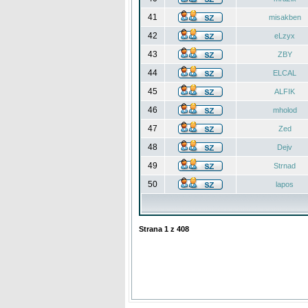
41
misakben
42
eLzyx
43
ZBY
44
ELCAL
45
ALFIK
46
mholod
47
Zed
48
Dejv
49
Strnad
50
lapos
Strana
1
z
408