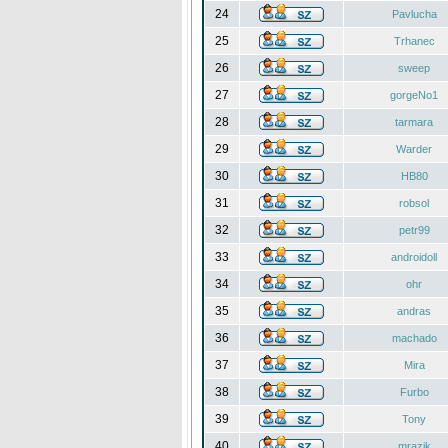
24
Pavlucha
25
Trhanec
26
sweep
27
gorgeNo1
28
tarmara
29
Warder
30
HB80
31
robsol
32
petr99
33
androidoll
34
ohr
35
andras
36
machado
37
Mira
38
Furbo
39
Tony
40
mrazik