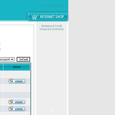
windowsmobile.cz
Reklama
/
Ceník
Vstup pro inzerenty
e
í
WWW