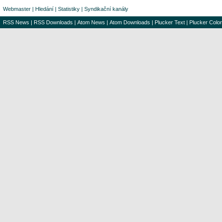
Webmaster
|
Hledání
|
Statistiky
|
Syndikační kanály
RSS News
|
RSS Downloads
|
Atom News
|
Atom Downloads
|
Plucker Text
|
Plucker Color