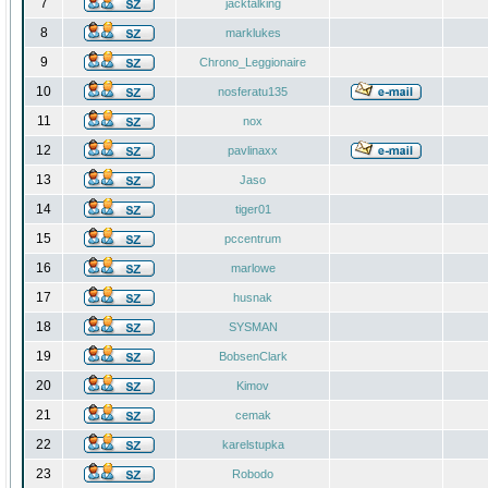
7
jacktalking
8
marklukes
9
Chrono_Leggionaire
10
nosferatu135
11
nox
12
pavlinaxx
13
Jaso
14
tiger01
15
pccentrum
16
marlowe
17
husnak
18
SYSMAN
19
BobsenClark
20
Kimov
21
cemak
22
karelstupka
23
Robodo