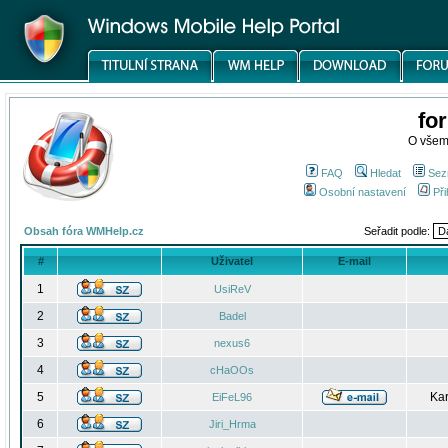
fo
O všem
FAQ
Hledat
Sez
Osobní nastavení
Při
Obsah fóra WMHelp.cz
Seřadit podle:
#
Uživatel
E-mail
1
UsiReV
2
Badel
3
nexus6
4
cHaOOs
5
Kar
EiFeL96
6
Jiri_Hrma