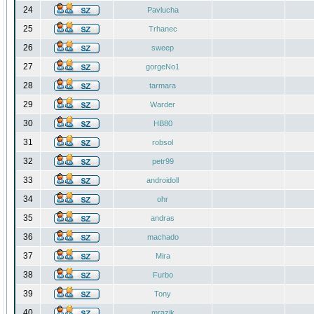
24
Pavlucha
25
Trhanec
26
sweep
27
gorgeNo1
28
tarmara
29
Warder
30
HB80
31
robsol
32
petr99
33
androidoll
34
ohr
35
andras
36
machado
37
Mira
38
Furbo
39
Tony
40
mrazik