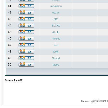
41
misakben
42
eLzyx
43
ZBY
44
ELCAL
45
ALFIK
46
mholod
47
Zed
48
Dejv
49
Strnad
50
lapos
Strana
1
z
407
phpBB
Powered by
© 2001, 