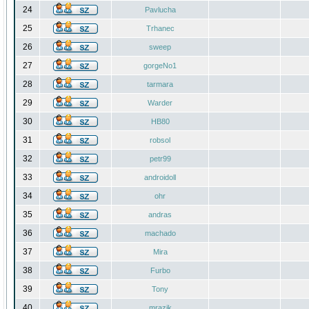
24
Pavlucha
25
Trhanec
26
sweep
27
gorgeNo1
28
tarmara
29
Warder
30
HB80
31
robsol
32
petr99
33
androidoll
34
ohr
35
andras
36
machado
37
Mira
38
Furbo
39
Tony
40
mrazik