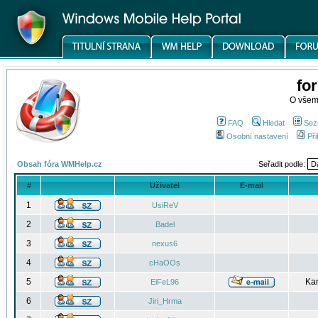
fo
O všem
FAQ
Hledat
Sez
Osobní nastavení
Při
Obsah fóra WMHelp.cz
Seřadit podle:
#
Uživatel
E-mail
1
UsiReV
2
Badel
3
nexus6
4
cHaOOs
5
Kar
EiFeL96
6
Jiri_Hrma