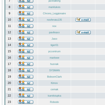
7
jacktalking
8
marklukes
9
Chrono_Leggionaire
10
nosferatu135
11
nox
12
pavlinaxx
13
Jaso
14
tiger01
15
pccentrum
16
marlowe
17
husnak
18
SYSMAN
19
BobsenClark
20
Kimov
21
cemak
22
karelstupka
23
Robodo