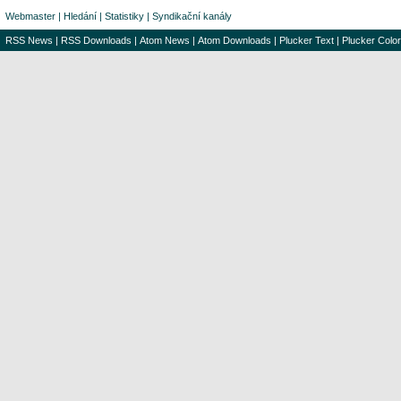
Webmaster
|
Hledání
|
Statistiky
|
Syndikační kanály
RSS News
|
RSS Downloads
|
Atom News
|
Atom Downloads
|
Plucker Text
|
Plucker Color