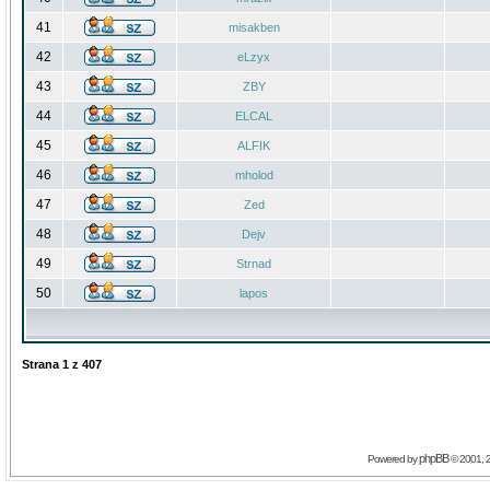
41
misakben
42
eLzyx
43
ZBY
44
ELCAL
45
ALFIK
46
mholod
47
Zed
48
Dejv
49
Strnad
50
lapos
Strana
1
z
407
phpBB
Powered by
© 2001, 