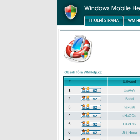
Obsah fóra WMHelp.cz
#
Uživatel
1
UsiReV
2
Badel
3
nexus6
4
cHaOOs
5
EiFeL96
6
Jiri_Hrma