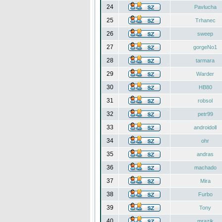
24
Pavlucha
25
Trhanec
26
sweep
27
gorgeNo1
28
tarmara
29
Warder
30
HB80
31
robsol
32
petr99
33
androidoll
34
ohr
35
andras
36
machado
37
Mira
38
Furbo
39
Tony
40
mrazik