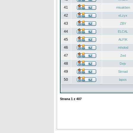
41
misakben
42
eLzyx
43
ZBY
44
ELCAL
45
ALFIK
46
mholod
47
Zed
48
Dejv
49
Strnad
50
lapos
Strana
1
z
407