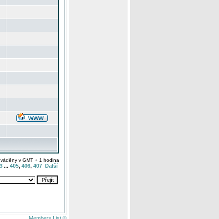
uváděny v GMT + 1 hodina
3
...
405
,
406
,
407
Další
Members List ©