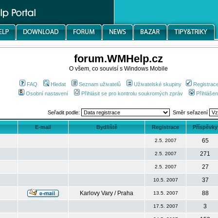
forum.WMHelp.cz
O všem, co souvisí s Windows Mobile
FAQ
Hledat
Seznam uživatelů
Uživatelské skupiny
Registrac
Osobní nastavení
Přihlásit se pro kontrolu soukromých zpráv
Přihlášen
Seřadit podle:
Směr seřazení
E-mail
Bydliště
Registrace
Příspěvky
65
2.5. 2007
271
2.5. 2007
27
2.5. 2007
37
10.5. 2007
Karlovy Vary / Praha
88
13.5. 2007
3
17.5. 2007