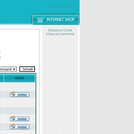
windowsmobile.cz
Reklama
/
Ceník
Vstup pro inzerenty
e
í
WWW