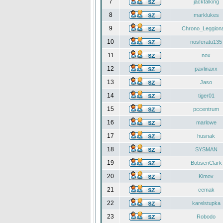
7
jacktalking
8
marklukes
9
Chrono_Leggiona
10
nosferatu135
11
nox
12
pavlinaxx
13
Jaso
14
tiger01
15
pccentrum
16
marlowe
17
husnak
18
SYSMAN
19
BobsenClark
20
Kimov
21
cemak
22
karelstupka
23
Robodo