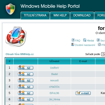
fo
O všem
FAQ
Hledat
Sez
Osobní nastavení
Při
Obsah fóra WMHelp.cz
Seřadit podle:
#
Uživatel
E-mail
1
UsiReV
2
Badel
3
nexus6
4
cHaOOs
5
Kar
EiFeL96
6
Jiri_Hrma