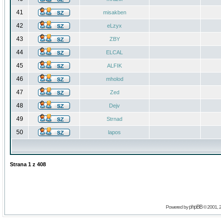
41
misakben
42
eLzyx
43
ZBY
44
ELCAL
45
ALFIK
46
mholod
47
Zed
48
Dejv
49
Strnad
50
lapos
Strana
1
z
408
phpBB
Powered by
© 2001, 