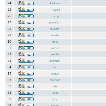
24
Pavlucha
25
Trhanec
26
sweep
27
gorgeNo1
28
tarmara
29
Warder
30
HB80
31
robsol
32
petr99
33
androidoll
34
ohr
35
andras
36
machado
37
Mira
38
Furbo
39
Tony
40
mrazik