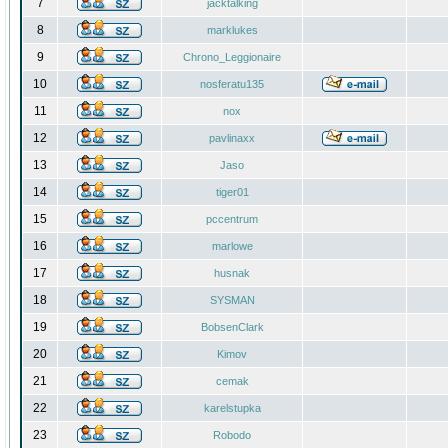
7
jacktalking
8
marklukes
9
Chrono_Leggionaire
10
nosferatu135
11
nox
12
pavlinaxx
13
Jaso
14
tiger01
15
pccentrum
16
marlowe
17
husnak
18
SYSMAN
19
BobsenClark
20
Kimov
21
cemak
22
karelstupka
23
Robodo