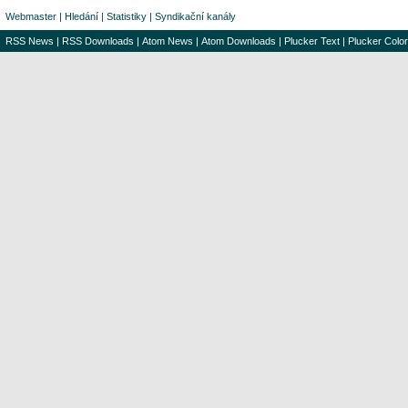
Webmaster
|
Hledání
|
Statistiky
|
Syndikační kanály
RSS News
|
RSS Downloads
|
Atom News
|
Atom Downloads
|
Plucker Text
|
Plucker Color