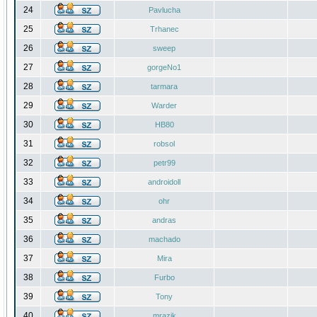
24
Pavlucha
25
Trhanec
26
sweep
27
gorgeNo1
28
tarmara
29
Warder
30
HB80
31
robsol
32
petr99
33
androidoll
34
ohr
35
andras
36
machado
37
Mira
38
Furbo
39
Tony
40
mrazik