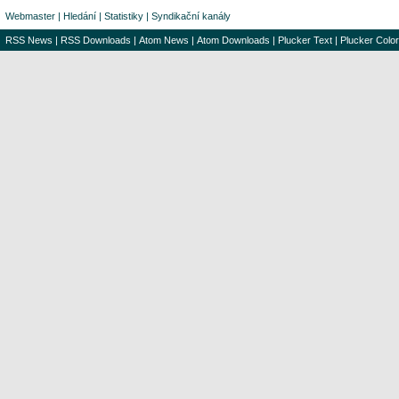
Webmaster
|
Hledání
|
Statistiky
|
Syndikační kanály
RSS News
|
RSS Downloads
|
Atom News
|
Atom Downloads
|
Plucker Text
|
Plucker Color