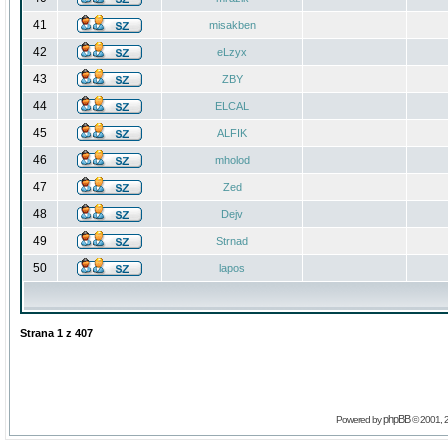
41
misakben
42
eLzyx
43
ZBY
44
ELCAL
45
ALFIK
46
mholod
47
Zed
48
Dejv
49
Strnad
50
lapos
Strana
1
z
407
phpBB
Powered by
© 2001, 