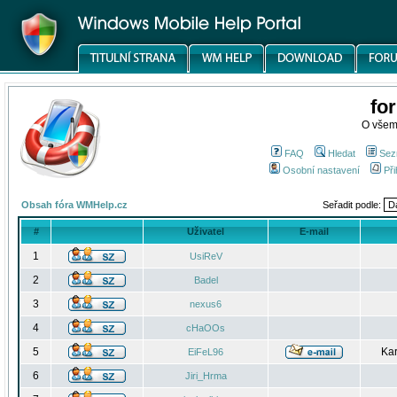
fo
O všem
FAQ
Hledat
Sez
Osobní nastavení
Při
Obsah fóra WMHelp.cz
Seřadit podle:
#
Uživatel
E-mail
1
UsiReV
2
Badel
3
nexus6
4
cHaOOs
5
Kar
EiFeL96
6
Jiri_Hrma