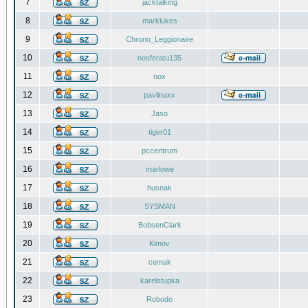
7
jacktalking
8
marklukes
9
Chrono_Leggionaire
10
nosferatu135
11
nox
12
pavlinaxx
13
Jaso
14
tiger01
15
pccentrum
16
marlowe
17
husnak
18
SYSMAN
19
BobsenClark
20
Kimov
21
cemak
22
karelstupka
23
Robodo