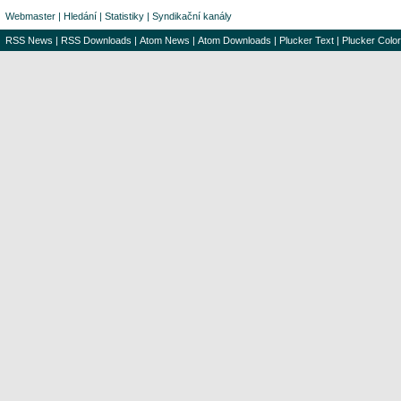
Webmaster
|
Hledání
|
Statistiky
|
Syndikační kanály
RSS News
|
RSS Downloads
|
Atom News
|
Atom Downloads
|
Plucker Text
|
Plucker Color