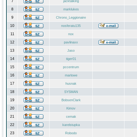
7
jacktalking
8
marklukes
9
Chrono_Leggionaire
10
nosferatu135
11
nox
12
pavlinaxx
13
Jaso
14
tiger01
15
pccentrum
16
marlowe
17
husnak
18
SYSMAN
19
BobsenClark
20
Kimov
21
cemak
22
karelstupka
23
Robodo