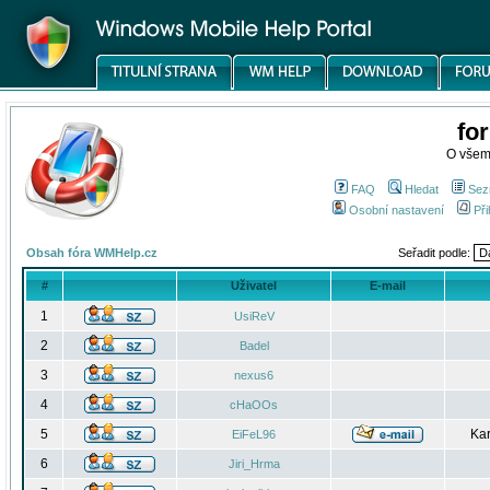
fo
O všem
FAQ
Hledat
Sez
Osobní nastavení
Při
Obsah fóra WMHelp.cz
Seřadit podle:
#
Uživatel
E-mail
1
UsiReV
2
Badel
3
nexus6
4
cHaOOs
5
Kar
EiFeL96
6
Jiri_Hrma