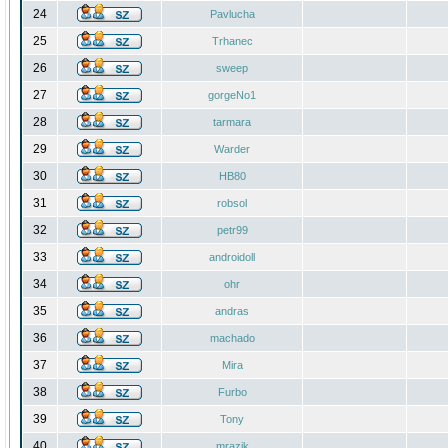
24
Pavlucha
25
Trhanec
26
sweep
27
gorgeNo1
28
tarmara
29
Warder
30
HB80
31
robsol
32
petr99
33
androidoll
34
ohr
35
andras
36
machado
37
Mira
38
Furbo
39
Tony
40
mrazik