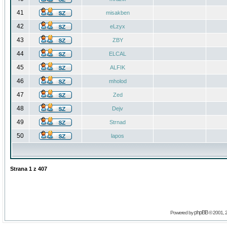
41
misakben
42
eLzyx
43
ZBY
44
ELCAL
45
ALFIK
46
mholod
47
Zed
48
Dejv
49
Strnad
50
lapos
Strana
1
z
407
phpBB
Powered by
© 2001, 