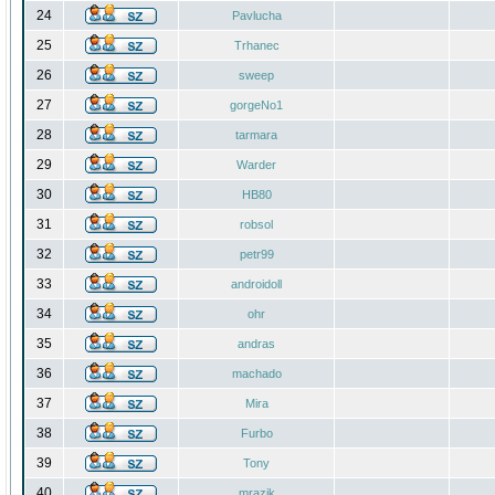
24
Pavlucha
25
Trhanec
26
sweep
27
gorgeNo1
28
tarmara
29
Warder
30
HB80
31
robsol
32
petr99
33
androidoll
34
ohr
35
andras
36
machado
37
Mira
38
Furbo
39
Tony
40
mrazik