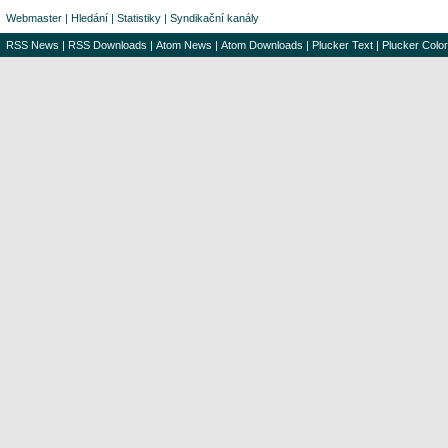
Webmaster
|
Hledání
|
Statistiky
|
Syndikační kanály
RSS News
|
RSS Downloads
|
Atom News
|
Atom Downloads
|
Plucker Text
|
Plucker Color