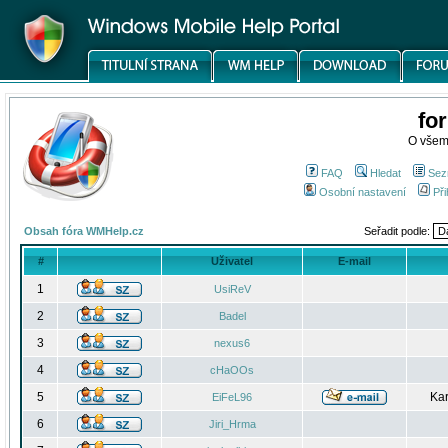
fo
O všem
FAQ
Hledat
Sez
Osobní nastavení
Při
Obsah fóra WMHelp.cz
Seřadit podle:
#
Uživatel
E-mail
1
UsiReV
2
Badel
3
nexus6
4
cHaOOs
5
Kar
EiFeL96
6
Jiri_Hrma