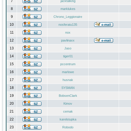
7
jacktalking
8
marklukes
9
Chrono_Leggionaire
10
nosferatu135
11
nox
12
pavlinaxx
13
Jaso
14
tiger01
15
pccentrum
16
marlowe
17
husnak
18
SYSMAN
19
BobsenClark
20
Kimov
21
cemak
22
karelstupka
23
Robodo