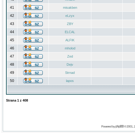
41
misakben
42
eLzyx
43
ZBY
44
ELCAL
45
ALFIK
46
mholod
47
Zed
48
Dejv
49
Strnad
50
lapos
Strana
1
z
408
phpBB
Powered by
© 2001, 