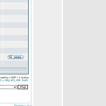
uváděny v GMT + 1 hodina
3
...
406
,
407
,
408
Další
Members List ©