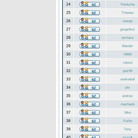
24
Pavlucha
25
Trhanec
26
sweep
27
gorgeNo1
28
tarmara
29
Warder
30
HB80
31
robsol
32
petr99
33
androidoll
34
ohr
35
andras
36
machado
37
Mira
38
Furbo
39
Tony
40
mrazik