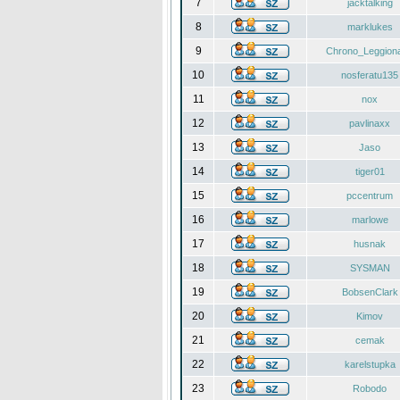
7
jacktalking
8
marklukes
9
Chrono_Leggiona
10
nosferatu135
11
nox
12
pavlinaxx
13
Jaso
14
tiger01
15
pccentrum
16
marlowe
17
husnak
18
SYSMAN
19
BobsenClark
20
Kimov
21
cemak
22
karelstupka
23
Robodo