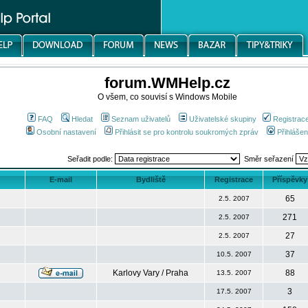
forum.WMHelp.cz
O všem, co souvisí s Windows Mobile
FAQ
Hledat
Seznam uživatelů
Uživatelské skupiny
Registrac
Osobní nastavení
Přihlásit se pro kontrolu soukromých zpráv
Přihlášen
Seřadit podle:
Směr seřazení
E-mail
Bydliště
Registrace
Příspěvky
65
2.5. 2007
271
2.5. 2007
27
2.5. 2007
37
10.5. 2007
Karlovy Vary / Praha
88
13.5. 2007
3
17.5. 2007