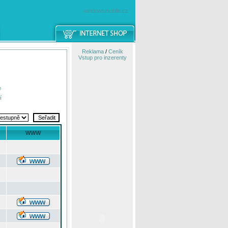
windowsmobile.cz
Reklama
/
Ceník
Vstup pro inzerenty
e
í
WWW