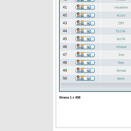
41
misakben
42
eLzyx
43
ZBY
44
ELCAL
45
ALFIK
46
mholod
47
Zed
48
Dejv
49
Strnad
50
lapos
Strana
1
z
408