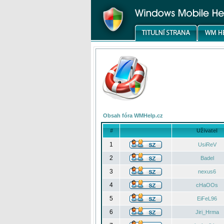
Obsah fóra WMHelp.cz
#
Uživatel
1
UsiReV
2
Badel
3
nexus6
4
cHaOOs
5
EiFeL96
6
Jiri_Hrma