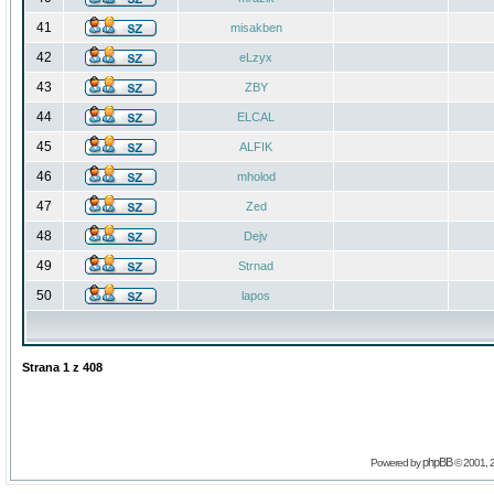
41
misakben
42
eLzyx
43
ZBY
44
ELCAL
45
ALFIK
46
mholod
47
Zed
48
Dejv
49
Strnad
50
lapos
Strana
1
z
408
phpBB
Powered by
© 2001, 