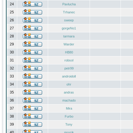
24
Pavlucha
25
Trhanec
26
sweep
27
gorgeNo1
28
tarmara
29
Warder
30
HB80
31
robsol
32
petr99
33
androidoll
34
ohr
35
andras
36
machado
37
Mira
38
Furbo
39
Tony
40
mrazik