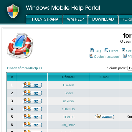
fo
O všem
FAQ
Hledat
Sez
Osobní nastavení
Při
Obsah fóra WMHelp.cz
Seřadit podle:
#
Uživatel
E-mail
1
UsiReV
2
Badel
3
nexus6
4
cHaOOs
5
Kar
EiFeL96
6
Jiri_Hrma