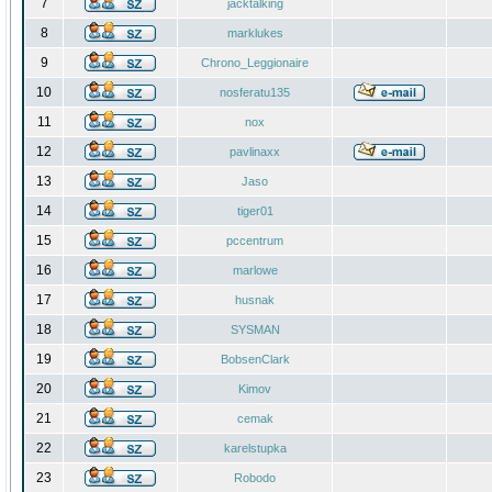
7
jacktalking
8
marklukes
9
Chrono_Leggionaire
10
nosferatu135
11
nox
12
pavlinaxx
13
Jaso
14
tiger01
15
pccentrum
16
marlowe
17
husnak
18
SYSMAN
19
BobsenClark
20
Kimov
21
cemak
22
karelstupka
23
Robodo