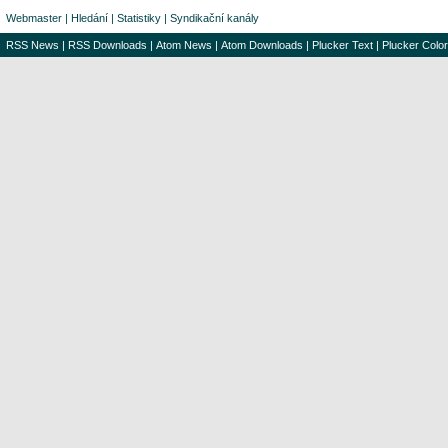
Webmaster
|
Hledání
|
Statistiky
|
Syndikační kanály
RSS News
|
RSS Downloads
|
Atom News
|
Atom Downloads
|
Plucker Text
|
Plucker Color