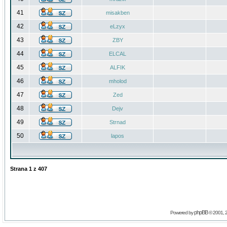
41
misakben
42
eLzyx
43
ZBY
44
ELCAL
45
ALFIK
46
mholod
47
Zed
48
Dejv
49
Strnad
50
lapos
Strana
1
z
407
phpBB
Powered by
© 2001, 