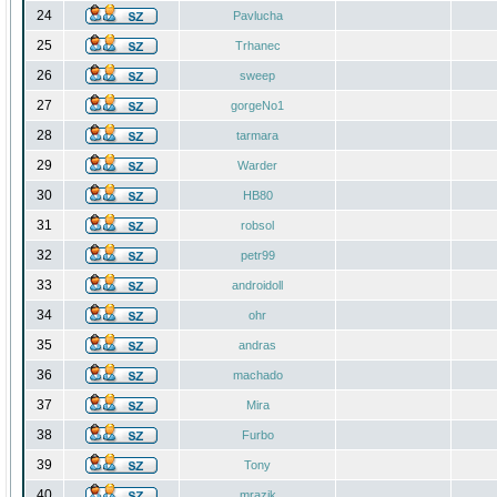
24
Pavlucha
25
Trhanec
26
sweep
27
gorgeNo1
28
tarmara
29
Warder
30
HB80
31
robsol
32
petr99
33
androidoll
34
ohr
35
andras
36
machado
37
Mira
38
Furbo
39
Tony
40
mrazik