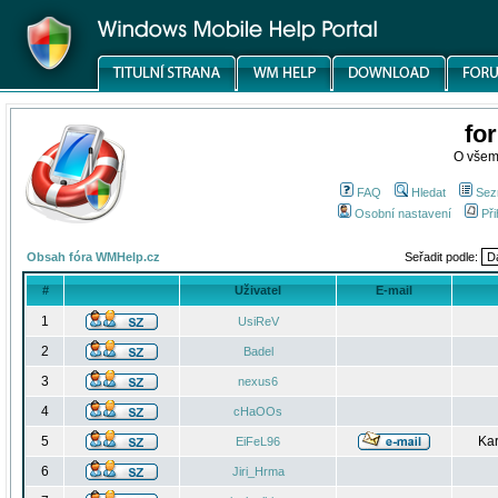
fo
O všem
FAQ
Hledat
Sez
Osobní nastavení
Při
Obsah fóra WMHelp.cz
Seřadit podle:
#
Uživatel
E-mail
1
UsiReV
2
Badel
3
nexus6
4
cHaOOs
5
Kar
EiFeL96
6
Jiri_Hrma