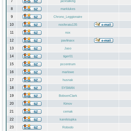
7
jacktalking
8
marklukes
9
Chrono_Leggionaire
10
nosferatu135
11
nox
12
pavlinaxx
13
Jaso
14
tiger01
15
pccentrum
16
marlowe
17
husnak
18
SYSMAN
19
BobsenClark
20
Kimov
21
cemak
22
karelstupka
23
Robodo