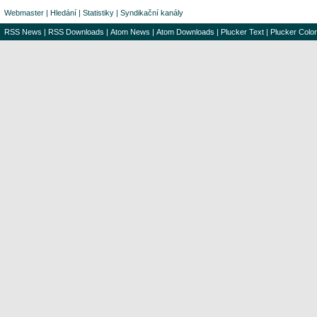
Webmaster
|
Hledání
|
Statistiky
|
Syndikační kanály
RSS News
|
RSS Downloads
|
Atom News
|
Atom Downloads
|
Plucker Text
|
Plucker Color