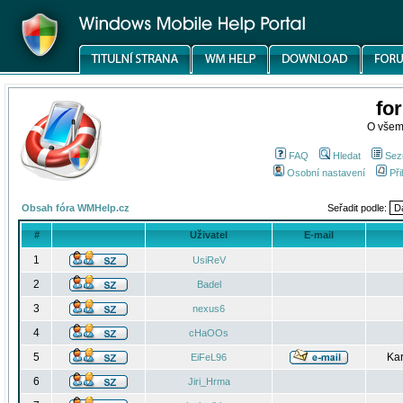
fo
O všem
FAQ
Hledat
Sez
Osobní nastavení
Při
Obsah fóra WMHelp.cz
Seřadit podle:
#
Uživatel
E-mail
1
UsiReV
2
Badel
3
nexus6
4
cHaOOs
5
Kar
EiFeL96
6
Jiri_Hrma