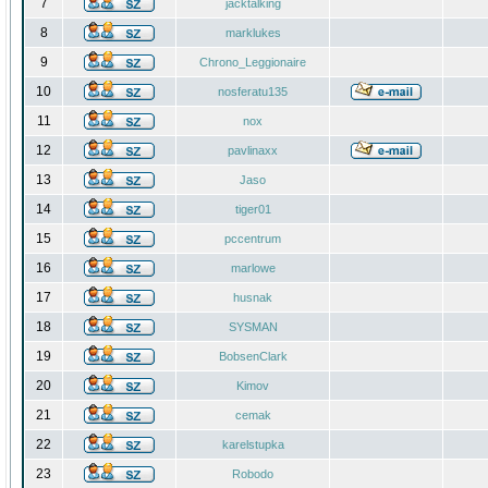
7
jacktalking
8
marklukes
9
Chrono_Leggionaire
10
nosferatu135
11
nox
12
pavlinaxx
13
Jaso
14
tiger01
15
pccentrum
16
marlowe
17
husnak
18
SYSMAN
19
BobsenClark
20
Kimov
21
cemak
22
karelstupka
23
Robodo