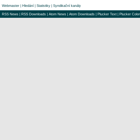
Webmaster
|
Hledání
|
Statistiky
|
Syndikační kanály
RSS News
|
RSS Downloads
|
Atom News
|
Atom Downloads
|
Plucker Text
|
Plucker Color