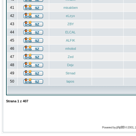
41
misakben
42
eLzyx
43
ZBY
44
ELCAL
45
ALFIK
46
mholod
47
Zed
48
Dejv
49
Strnad
50
lapos
Strana
1
z
407
phpBB
Powered by
© 2001, 