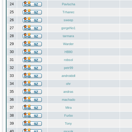
24
Pavlucha
25
Trhanec
26
sweep
27
gorgeNo1
28
tarmara
29
Warder
30
HB80
31
robsol
32
petr99
33
androidoll
34
ohr
35
andras
36
machado
37
Mira
38
Furbo
39
Tony
40
mrazik