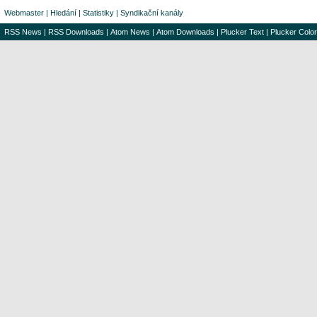
Webmaster
|
Hledání
|
Statistiky
|
Syndikační kanály
RSS News
|
RSS Downloads
|
Atom News
|
Atom Downloads
|
Plucker Text
|
Plucker Color