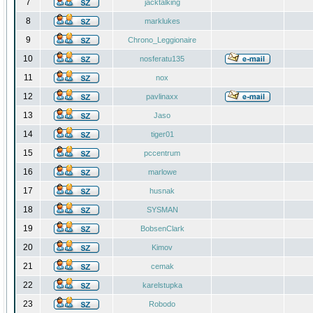
7
jacktalking
8
marklukes
9
Chrono_Leggionaire
10
nosferatu135
11
nox
12
pavlinaxx
13
Jaso
14
tiger01
15
pccentrum
16
marlowe
17
husnak
18
SYSMAN
19
BobsenClark
20
Kimov
21
cemak
22
karelstupka
23
Robodo