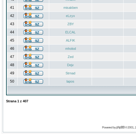
41
misakben
42
eLzyx
43
ZBY
44
ELCAL
45
ALFIK
46
mholod
47
Zed
48
Dejv
49
Strnad
50
lapos
Strana
1
z
407
phpBB
Powered by
© 2001, 