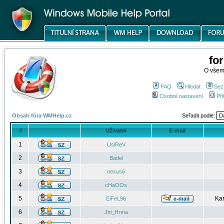
fo
O všem
FAQ
Hledat
Sez
Osobní nastavení
Při
Obsah fóra WMHelp.cz
Seřadit podle:
#
Uživatel
E-mail
1
UsiReV
2
Badel
3
nexus6
4
cHaOOs
5
Kar
EiFeL96
6
Jiri_Hrma