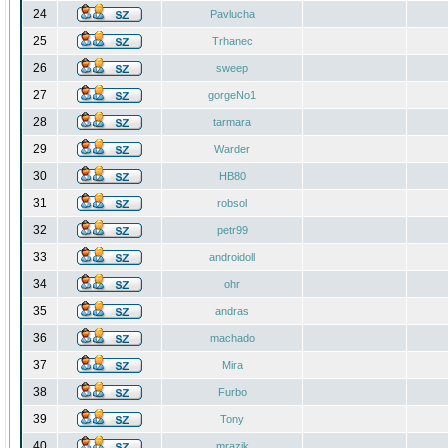
24
Pavlucha
25
Trhanec
26
sweep
27
gorgeNo1
28
tarmara
29
Warder
30
HB80
31
robsol
32
petr99
33
androidoll
34
ohr
35
andras
36
machado
37
Mira
38
Furbo
39
Tony
40
mrazik