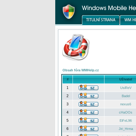
Obsah fóra WMHelp.cz
#
Uživatel
1
UsiReV
2
Badel
3
nexus6
4
cHaOOs
5
EiFeL96
6
Jiri_Hrma