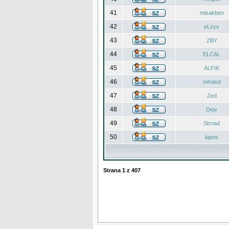
41
misakben
42
eLzyx
43
ZBY
44
ELCAL
45
ALFIK
46
mholod
47
Zed
48
Dejv
49
Strnad
50
lapos
Strana
1
z
407