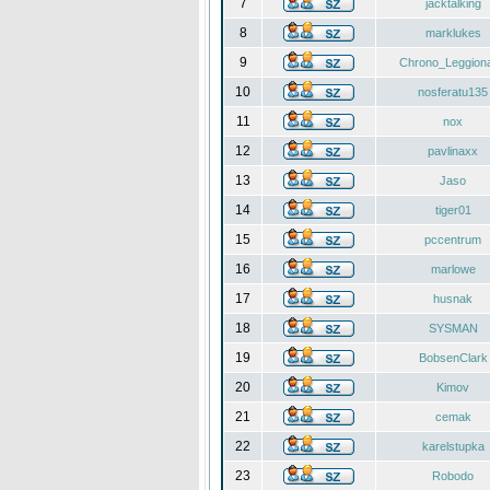
7
jacktalking
8
marklukes
9
Chrono_Leggiona
10
nosferatu135
11
nox
12
pavlinaxx
13
Jaso
14
tiger01
15
pccentrum
16
marlowe
17
husnak
18
SYSMAN
19
BobsenClark
20
Kimov
21
cemak
22
karelstupka
23
Robodo