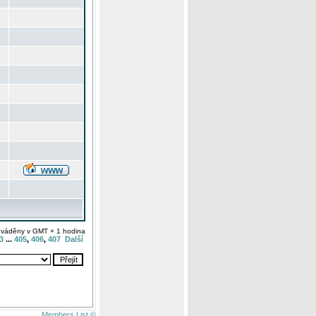
uváděny v GMT + 1 hodina
3
...
405
,
406
,
407
Další
Members List ©