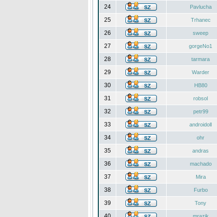
24
Pavlucha
25
Trhanec
26
sweep
27
gorgeNo1
28
tarmara
29
Warder
30
HB80
31
robsol
32
petr99
33
androidoll
34
ohr
35
andras
36
machado
37
Mira
38
Furbo
39
Tony
40
mrazik