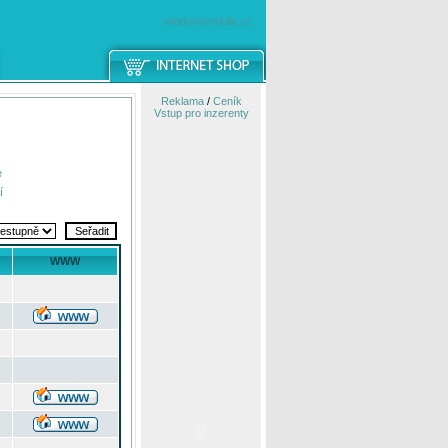
windowsmobile.cz
Reklama
/
Ceník
Vstup pro inzerenty
e
í
WWW