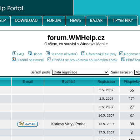
forum.WMHelp.cz
O všem, co souvisí s Windows Mobile
FAQ
Hledat
Seznam uživatelů
Uživatelské skupiny
Registrac
Osobní nastavení
Přihlásit se pro kontrolu soukromých zpráv
Přihlášen
Seřadit podle:
Směr seřazení
E-mail
Bydliště
Registrace
Příspěvky
65
2.5. 2007
271
2.5. 2007
27
2.5. 2007
37
10.5. 2007
Karlovy Vary / Praha
88
13.5. 2007
3
17.5. 2007