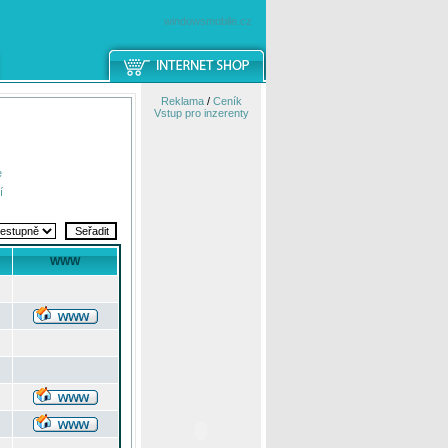
windowsmobile.cz
Reklama
/
Ceník
Vstup pro inzerenty
e
í
WWW