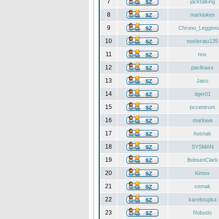
7
jacktalking
8
marklukes
9
Chrono_Leggiona
10
nosferatu135
11
nox
12
pavlinaxx
13
Jaso
14
tiger01
15
pccentrum
16
marlowe
17
husnak
18
SYSMAN
19
BobsenClark
20
Kimov
21
cemak
22
karelstupka
23
Robodo