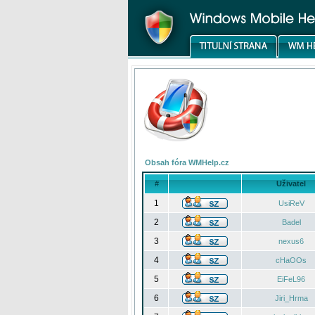
Obsah fóra WMHelp.cz
#
Uživatel
1
UsiReV
2
Badel
3
nexus6
4
cHaOOs
5
EiFeL96
6
Jiri_Hrma