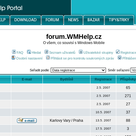
forum.WMHelp.cz
O všem, co souvisí s Windows Mobile
FAQ
Hledat
Seznam uživatelů
Uživatelské skupiny
Registrac
Osobní nastavení
Přihlásit se pro kontrolu soukromých zpráv
Přihlášen
Seřadit podle:
Směr seřazení
E-mail
Bydliště
Registrace
Příspěvky
65
2.5. 2007
271
2.5. 2007
27
2.5. 2007
37
10.5. 2007
Karlovy Vary / Praha
88
13.5. 2007
3
17.5. 2007