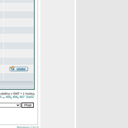
uváděny v GMT + 1 hodina
3
...
405
,
406
,
407
Další
Members List ©