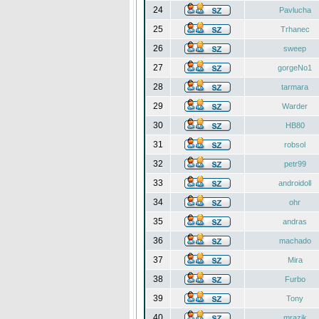
24
Pavlucha
25
Trhanec
26
sweep
27
gorgeNo1
28
tarmara
29
Warder
30
HB80
31
robsol
32
petr99
33
androidoll
34
ohr
35
andras
36
machado
37
Mira
38
Furbo
39
Tony
40
mrazik