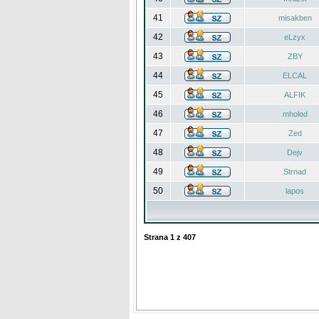
41
misakben
42
eLzyx
43
ZBY
44
ELCAL
45
ALFIK
46
mholod
47
Zed
48
Dejv
49
Strnad
50
lapos
Strana
1
z
407