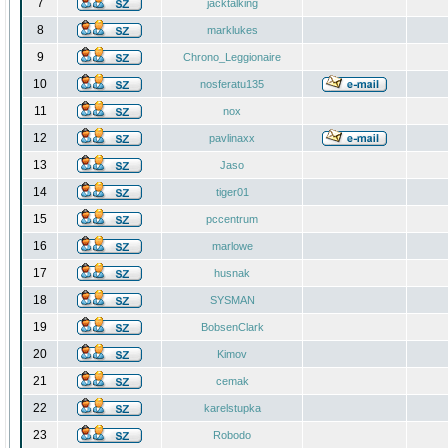
7
jacktalking
8
marklukes
9
Chrono_Leggionaire
10
nosferatu135
11
nox
12
pavlinaxx
13
Jaso
14
tiger01
15
pccentrum
16
marlowe
17
husnak
18
SYSMAN
19
BobsenClark
20
Kimov
21
cemak
22
karelstupka
23
Robodo