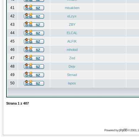
41
misakben
42
eLzyx
43
ZBY
44
ELCAL
45
ALFIK
46
mholod
47
Zed
48
Dejv
49
Strnad
50
lapos
Strana
1
z
407
phpBB
Powered by
© 2001, 