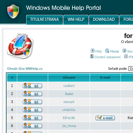
fo
O všem
FAQ
Hledat
Sez
Osobní nastavení
Při
Obsah fóra WMHelp.cz
Seřadit podle:
#
Uživatel
E-mail
1
UsiReV
2
Badel
3
nexus6
4
cHaOOs
5
Kar
EiFeL96
6
Jiri_Hrma