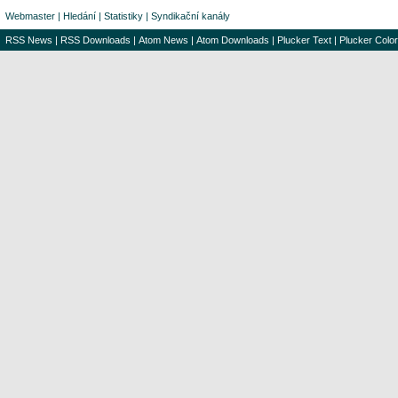
Webmaster
|
Hledání
|
Statistiky
|
Syndikační kanály
RSS News
|
RSS Downloads
|
Atom News
|
Atom Downloads
|
Plucker Text
|
Plucker Color