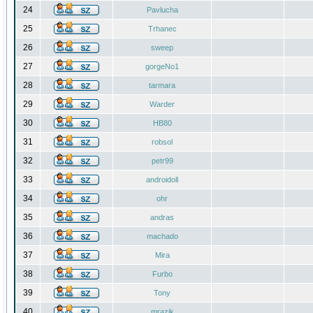
24
Pavlucha
25
Trhanec
26
sweep
27
gorgeNo1
28
tarmara
29
Warder
30
HB80
31
robsol
32
petr99
33
androidoll
34
ohr
35
andras
36
machado
37
Mira
38
Furbo
39
Tony
40
mrazik