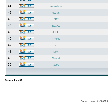
41
misakben
42
eLzyx
43
ZBY
44
ELCAL
45
ALFIK
46
mholod
47
Zed
48
Dejv
49
Strnad
50
lapos
Strana
1
z
407
phpBB
Powered by
© 2001, 