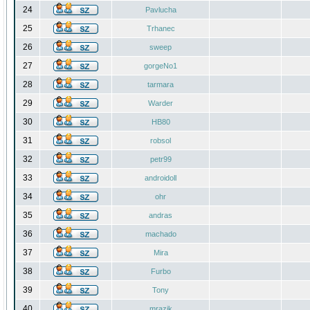
24
Pavlucha
25
Trhanec
26
sweep
27
gorgeNo1
28
tarmara
29
Warder
30
HB80
31
robsol
32
petr99
33
androidoll
34
ohr
35
andras
36
machado
37
Mira
38
Furbo
39
Tony
40
mrazik