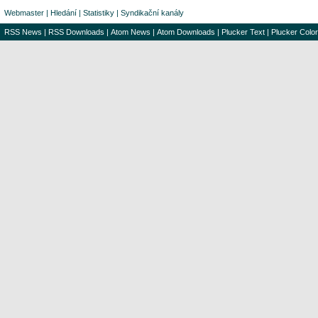
Webmaster
|
Hledání
|
Statistiky
|
Syndikační kanály
RSS News
|
RSS Downloads
|
Atom News
|
Atom Downloads
|
Plucker Text
|
Plucker Color