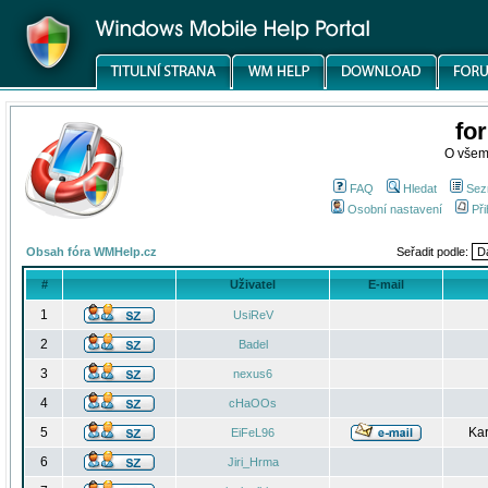
fo
O všem
FAQ
Hledat
Sez
Osobní nastavení
Při
Obsah fóra WMHelp.cz
Seřadit podle:
#
Uživatel
E-mail
1
UsiReV
2
Badel
3
nexus6
4
cHaOOs
5
Kar
EiFeL96
6
Jiri_Hrma