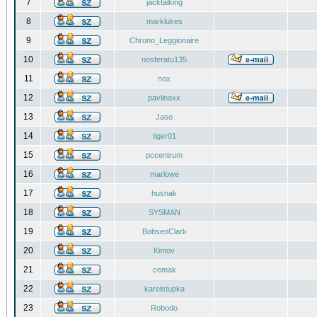
7
jacktalking
8
marklukes
9
Chrono_Leggionaire
10
nosferatu135
11
nox
12
pavlinaxx
13
Jaso
14
tiger01
15
pccentrum
16
marlowe
17
husnak
18
SYSMAN
19
BobsenClark
20
Kimov
21
cemak
22
karelstupka
23
Robodo