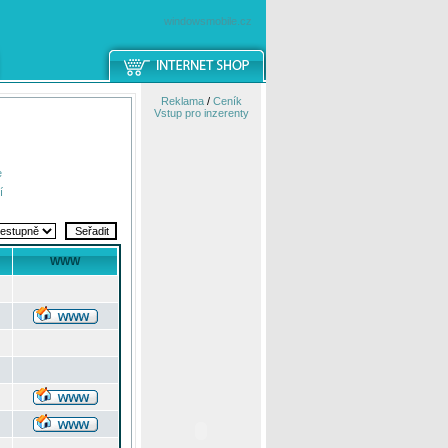
windowsmobile.cz
Reklama
/
Ceník
Vstup pro inzerenty
e
í
WWW