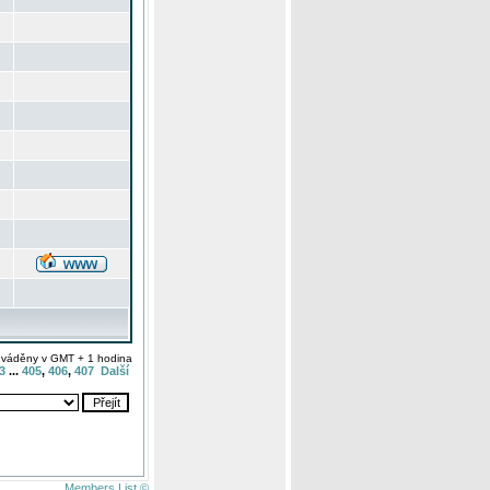
uváděny v GMT + 1 hodina
3
...
405
,
406
,
407
Další
Members List ©