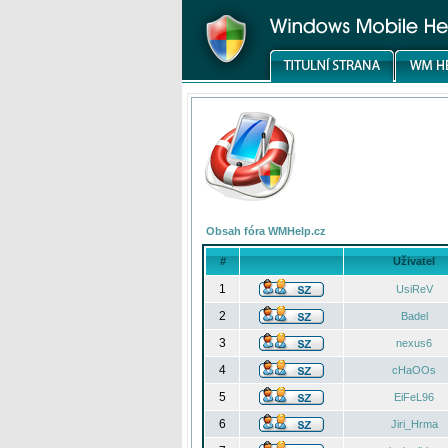
Obsah fóra WMHelp.cz
#
Uživatel
1
UsiReV
2
Badel
3
nexus6
4
cHaOOs
5
EiFeL96
6
Jiri_Hrma