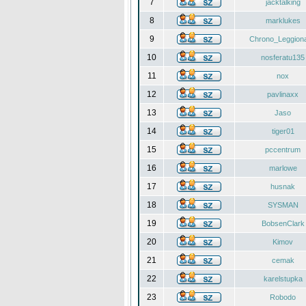
7
jacktalking
8
marklukes
9
Chrono_Leggiona
10
nosferatu135
11
nox
12
pavlinaxx
13
Jaso
14
tiger01
15
pccentrum
16
marlowe
17
husnak
18
SYSMAN
19
BobsenClark
20
Kimov
21
cemak
22
karelstupka
23
Robodo