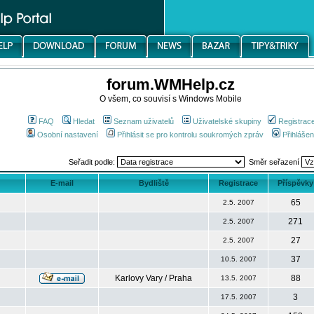
forum.WMHelp.cz
O všem, co souvisí s Windows Mobile
FAQ
Hledat
Seznam uživatelů
Uživatelské skupiny
Registrac
Osobní nastavení
Přihlásit se pro kontrolu soukromých zpráv
Přihlášen
Seřadit podle:
Směr seřazení
E-mail
Bydliště
Registrace
Příspěvky
65
2.5. 2007
271
2.5. 2007
27
2.5. 2007
37
10.5. 2007
Karlovy Vary / Praha
88
13.5. 2007
3
17.5. 2007