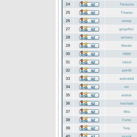
24
Pavlucha
25
Trhanec
26
sweep
27
gorgeNo1
28
tarmara
29
Warder
30
HB80
31
robsol
32
petr99
33
androidoll
34
ohr
35
andras
36
machado
37
Mira
38
Furbo
39
Tony
40
mrazik