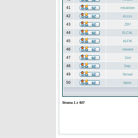
41
misakben
42
eLzyx
43
ZBY
44
ELCAL
45
ALFIK
46
mholod
47
Zed
48
Dejv
49
Strnad
50
lapos
Strana
1
z
407