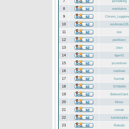
7
jacktalking
8
marklukes
9
Chrono_Leggiona
10
nosferatu135
11
nox
12
pavlinaxx
13
Jaso
14
tiger01
15
pccentrum
16
marlowe
17
husnak
18
SYSMAN
19
BobsenClark
20
Kimov
21
cemak
22
karelstupka
23
Robodo