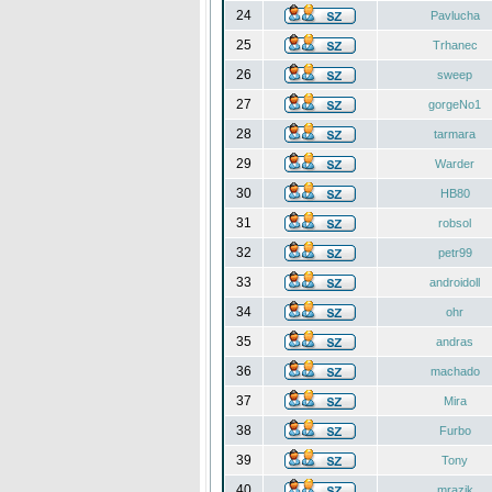
24
Pavlucha
25
Trhanec
26
sweep
27
gorgeNo1
28
tarmara
29
Warder
30
HB80
31
robsol
32
petr99
33
androidoll
34
ohr
35
andras
36
machado
37
Mira
38
Furbo
39
Tony
40
mrazik