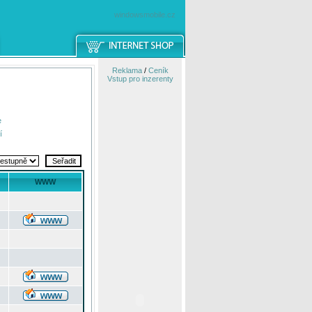
windowsmobile.cz
Reklama
/
Ceník
Vstup pro inzerenty
e
í
WWW