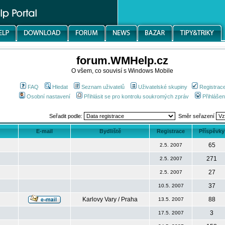
forum.WMHelp.cz
O všem, co souvisí s Windows Mobile
FAQ
Hledat
Seznam uživatelů
Uživatelské skupiny
Registrac
Osobní nastavení
Přihlásit se pro kontrolu soukromých zpráv
Přihlášen
Seřadit podle:
Směr seřazení
E-mail
Bydliště
Registrace
Příspěvky
65
2.5. 2007
271
2.5. 2007
27
2.5. 2007
37
10.5. 2007
Karlovy Vary / Praha
88
13.5. 2007
3
17.5. 2007