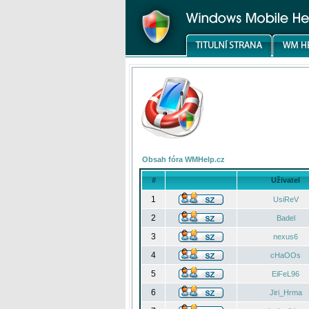
Obsah fóra WMHelp.cz
#
Uživatel
1
UsiReV
2
Badel
3
nexus6
4
cHaOOs
5
EiFeL96
6
Jiri_Hrma