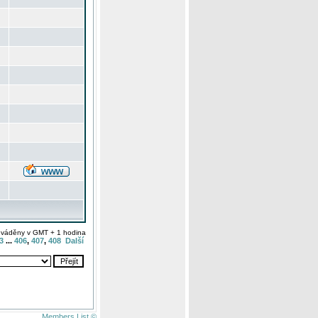
uváděny v GMT + 1 hodina
3
...
406
,
407
,
408
Další
Members List ©