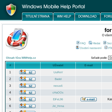
fo
O všem
FAQ
Hledat
Sez
Osobní nastavení
Při
Obsah fóra WMHelp.cz
Seřadit podle:
#
Uživatel
E-mail
1
UsiReV
2
Badel
3
nexus6
4
cHaOOs
5
Kar
EiFeL96
6
Jiri_Hrma