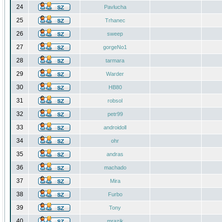
24
Pavlucha
25
Trhanec
26
sweep
27
gorgeNo1
28
tarmara
29
Warder
30
HB80
31
robsol
32
petr99
33
androidoll
34
ohr
35
andras
36
machado
37
Mira
38
Furbo
39
Tony
40
mrazik