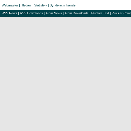
Webmaster
|
Hledání
|
Statistiky
|
Syndikační kanály
RSS News
|
RSS Downloads
|
Atom News
|
Atom Downloads
|
Plucker Text
|
Plucker Color