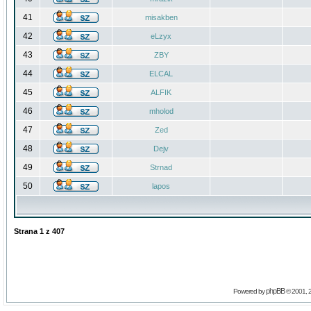
41
misakben
42
eLzyx
43
ZBY
44
ELCAL
45
ALFIK
46
mholod
47
Zed
48
Dejv
49
Strnad
50
lapos
Strana
1
z
407
phpBB
Powered by
© 2001, 