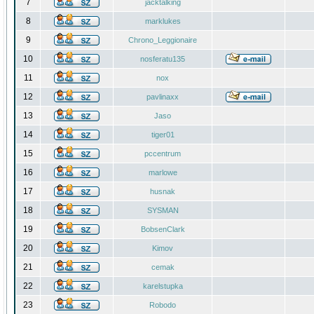
7
jacktalking
8
marklukes
9
Chrono_Leggionaire
10
nosferatu135
11
nox
12
pavlinaxx
13
Jaso
14
tiger01
15
pccentrum
16
marlowe
17
husnak
18
SYSMAN
19
BobsenClark
20
Kimov
21
cemak
22
karelstupka
23
Robodo