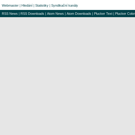
Webmaster
|
Hledání
|
Statistiky
|
Syndikační kanály
RSS News
|
RSS Downloads
|
Atom News
|
Atom Downloads
|
Plucker Text
|
Plucker Color