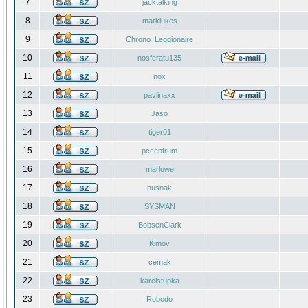
7
jacktalking
8
marklukes
9
Chrono_Leggionaire
10
nosferatu135
11
nox
12
pavlinaxx
13
Jaso
14
tiger01
15
pccentrum
16
marlowe
17
husnak
18
SYSMAN
19
BobsenClark
20
Kimov
21
cemak
22
karelstupka
23
Robodo