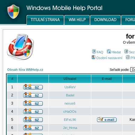
fo
O všem
FAQ
Hledat
Sez
Osobní nastavení
Při
Obsah fóra WMHelp.cz
Seřadit podle:
#
Uživatel
E-mail
1
UsiReV
2
Badel
3
nexus6
4
cHaOOs
5
Kar
EiFeL96
6
Jiri_Hrma