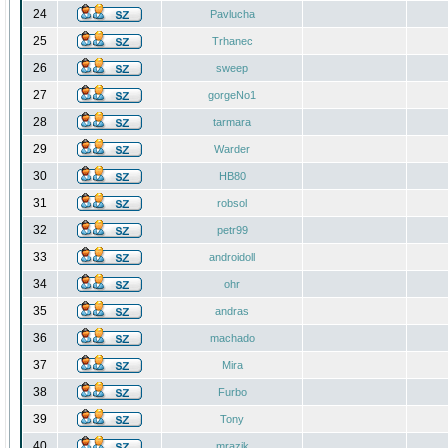
24
Pavlucha
25
Trhanec
26
sweep
27
gorgeNo1
28
tarmara
29
Warder
30
HB80
31
robsol
32
petr99
33
androidoll
34
ohr
35
andras
36
machado
37
Mira
38
Furbo
39
Tony
40
mrazik