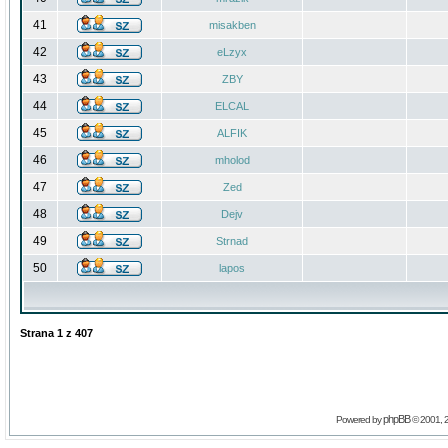
41
misakben
42
eLzyx
43
ZBY
44
ELCAL
45
ALFIK
46
mholod
47
Zed
48
Dejv
49
Strnad
50
lapos
Strana
1
z
407
phpBB
Powered by
© 2001, 