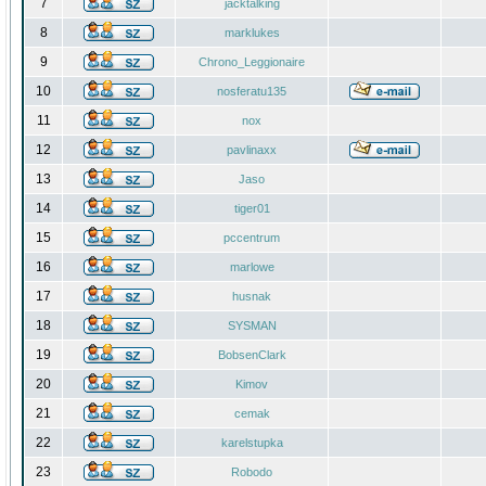
7
jacktalking
8
marklukes
9
Chrono_Leggionaire
10
nosferatu135
11
nox
12
pavlinaxx
13
Jaso
14
tiger01
15
pccentrum
16
marlowe
17
husnak
18
SYSMAN
19
BobsenClark
20
Kimov
21
cemak
22
karelstupka
23
Robodo