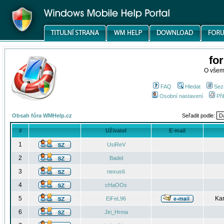
fo
O všem
FAQ
Hledat
Sez
Osobní nastavení
Při
Obsah fóra WMHelp.cz
Seřadit podle:
#
Uživatel
E-mail
1
UsiReV
2
Badel
3
nexus6
4
cHaOOs
5
Kar
EiFeL96
6
Jiri_Hrma