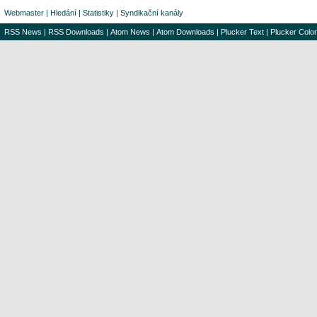
Webmaster
|
Hledání
|
Statistiky
|
Syndikační kanály
RSS News
|
RSS Downloads
|
Atom News
|
Atom Downloads
|
Plucker Text
|
Plucker Color