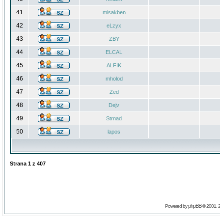
41
misakben
42
eLzyx
43
ZBY
44
ELCAL
45
ALFIK
46
mholod
47
Zed
48
Dejv
49
Strnad
50
lapos
Strana
1
z
407
phpBB
Powered by
© 2001, 