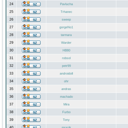
24
Pavlucha
25
Trhanec
26
sweep
27
gorgeNo1
28
tarmara
29
Warder
30
HB80
31
robsol
32
petr99
33
androidoll
34
ohr
35
andras
36
machado
37
Mira
38
Furbo
39
Tony
40
mrazik