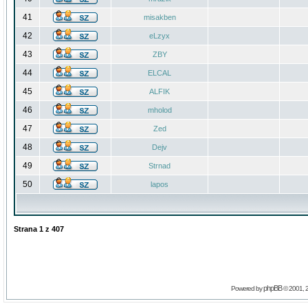
41
misakben
42
eLzyx
43
ZBY
44
ELCAL
45
ALFIK
46
mholod
47
Zed
48
Dejv
49
Strnad
50
lapos
Strana
1
z
407
phpBB
Powered by
© 2001, 