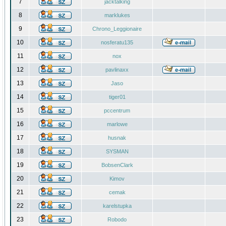
7
jacktalking
8
marklukes
9
Chrono_Leggionaire
10
nosferatu135
11
nox
12
pavlinaxx
13
Jaso
14
tiger01
15
pccentrum
16
marlowe
17
husnak
18
SYSMAN
19
BobsenClark
20
Kimov
21
cemak
22
karelstupka
23
Robodo