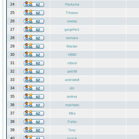
24
Pavlucha
25
Trhanec
26
sweep
27
gorgeNo1
28
tarmara
29
Warder
30
HB80
31
robsol
32
petr99
33
androidoll
34
ohr
35
andras
36
machado
37
Mira
38
Furbo
39
Tony
40
mrazik