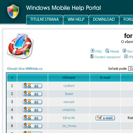
fo
O všem
FAQ
Hledat
Sez
Osobní nastavení
Při
Obsah fóra WMHelp.cz
Seřadit podle:
#
Uživatel
E-mail
1
UsiReV
2
Badel
3
nexus6
4
cHaOOs
5
Kar
EiFeL96
6
Jiri_Hrma