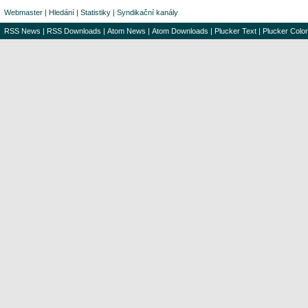
Webmaster
|
Hledání
|
Statistiky
|
Syndikační kanály
RSS News
|
RSS Downloads
|
Atom News
|
Atom Downloads
|
Plucker Text
|
Plucker Color