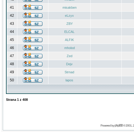
41
misakben
42
eLzyx
43
ZBY
44
ELCAL
45
ALFIK
46
mholod
47
Zed
48
Dejv
49
Strnad
50
lapos
Strana
1
z
408
phpBB
Powered by
© 2001, 