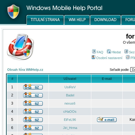
fo
O všem
FAQ
Hledat
Sez
Osobní nastavení
Při
Obsah fóra WMHelp.cz
Seřadit podle:
#
Uživatel
E-mail
1
UsiReV
2
Badel
3
nexus6
4
cHaOOs
5
Kar
EiFeL96
6
Jiri_Hrma