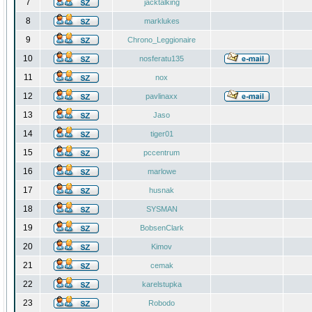
7
jacktalking
8
marklukes
9
Chrono_Leggionaire
10
nosferatu135
11
nox
12
pavlinaxx
13
Jaso
14
tiger01
15
pccentrum
16
marlowe
17
husnak
18
SYSMAN
19
BobsenClark
20
Kimov
21
cemak
22
karelstupka
23
Robodo