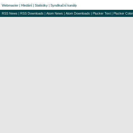
Webmaster
|
Hledání
|
Statistiky
|
Syndikační kanály
RSS News
|
RSS Downloads
|
Atom News
|
Atom Downloads
|
Plucker Text
|
Plucker Color