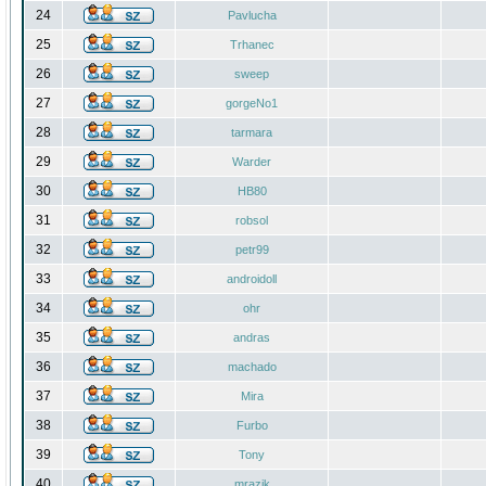
24
Pavlucha
25
Trhanec
26
sweep
27
gorgeNo1
28
tarmara
29
Warder
30
HB80
31
robsol
32
petr99
33
androidoll
34
ohr
35
andras
36
machado
37
Mira
38
Furbo
39
Tony
40
mrazik