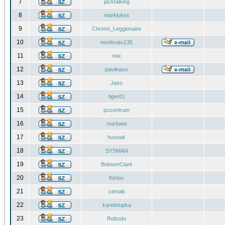
7
jacktalking
8
marklukes
9
Chrono_Leggionaire
10
nosferatu135
11
nox
12
pavlinaxx
13
Jaso
14
tiger01
15
pccentrum
16
marlowe
17
husnak
18
SYSMAN
19
BobsenClark
20
Kimov
21
cemak
22
karelstupka
23
Robodo