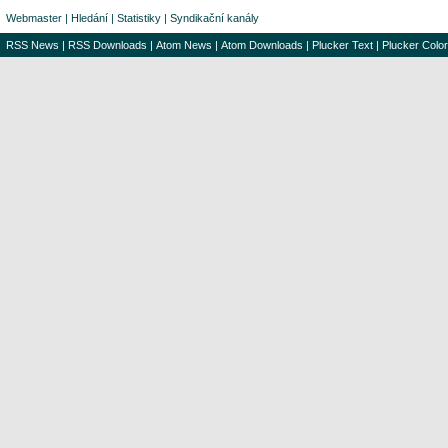
Webmaster
|
Hledání
|
Statistiky
|
Syndikační kanály
RSS News
|
RSS Downloads
|
Atom News
|
Atom Downloads
|
Plucker Text
|
Plucker Color