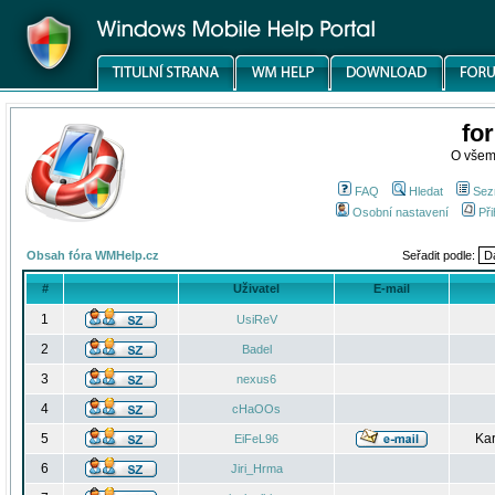
fo
O všem
FAQ
Hledat
Sez
Osobní nastavení
Při
Obsah fóra WMHelp.cz
Seřadit podle:
#
Uživatel
E-mail
1
UsiReV
2
Badel
3
nexus6
4
cHaOOs
5
Kar
EiFeL96
6
Jiri_Hrma