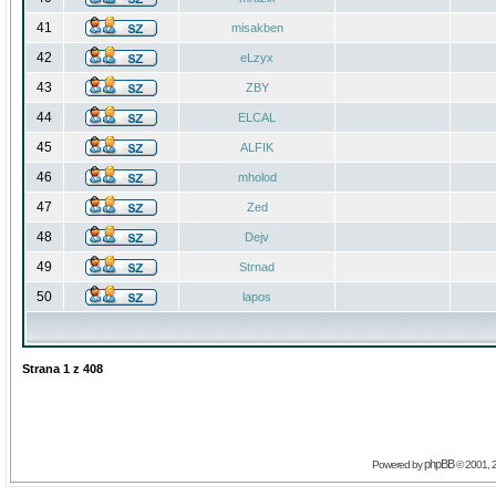
41
misakben
42
eLzyx
43
ZBY
44
ELCAL
45
ALFIK
46
mholod
47
Zed
48
Dejv
49
Strnad
50
lapos
Strana
1
z
408
phpBB
Powered by
© 2001, 