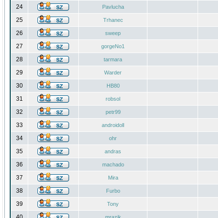
24
Pavlucha
25
Trhanec
26
sweep
27
gorgeNo1
28
tarmara
29
Warder
30
HB80
31
robsol
32
petr99
33
androidoll
34
ohr
35
andras
36
machado
37
Mira
38
Furbo
39
Tony
40
mrazik