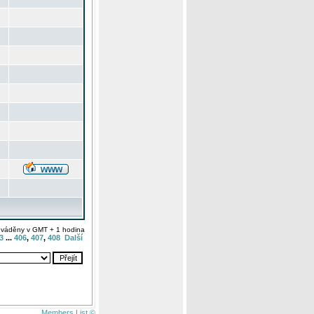
uváděny v GMT + 1 hodina
3
...
406
,
407
,
408
Další
Members List ©