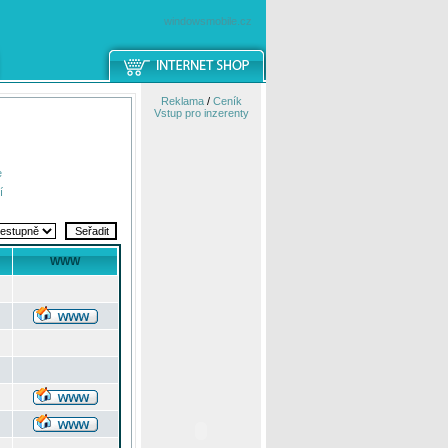
windowsmobile.cz
Reklama
/
Ceník
Vstup pro inzerenty
e
í
WWW