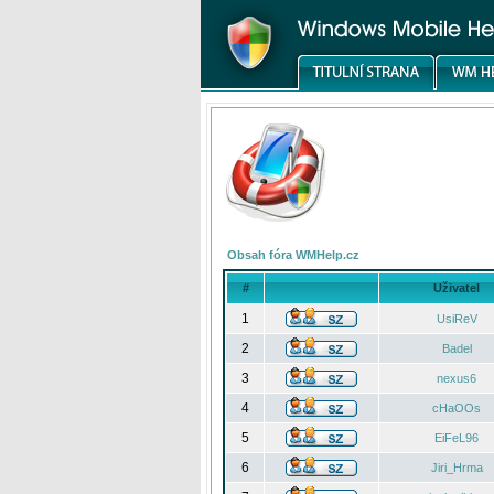
Obsah fóra WMHelp.cz
#
Uživatel
1
UsiReV
2
Badel
3
nexus6
4
cHaOOs
5
EiFeL96
6
Jiri_Hrma