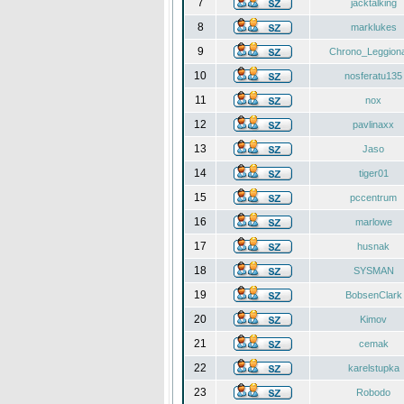
7
jacktalking
8
marklukes
9
Chrono_Leggiona
10
nosferatu135
11
nox
12
pavlinaxx
13
Jaso
14
tiger01
15
pccentrum
16
marlowe
17
husnak
18
SYSMAN
19
BobsenClark
20
Kimov
21
cemak
22
karelstupka
23
Robodo