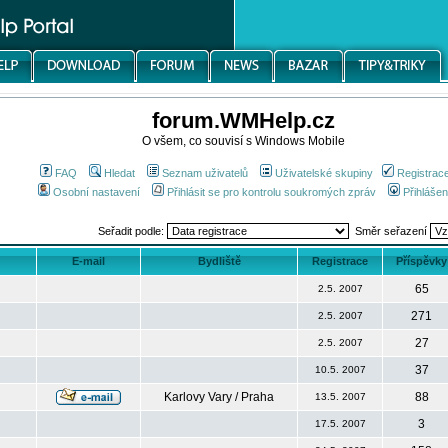
forum.WMHelp.cz
O všem, co souvisí s Windows Mobile
FAQ
Hledat
Seznam uživatelů
Uživatelské skupiny
Registrac
Osobní nastavení
Přihlásit se pro kontrolu soukromých zpráv
Přihlášen
Seřadit podle:
Směr seřazení
E-mail
Bydliště
Registrace
Příspěvky
65
2.5. 2007
271
2.5. 2007
27
2.5. 2007
37
10.5. 2007
Karlovy Vary / Praha
88
13.5. 2007
3
17.5. 2007