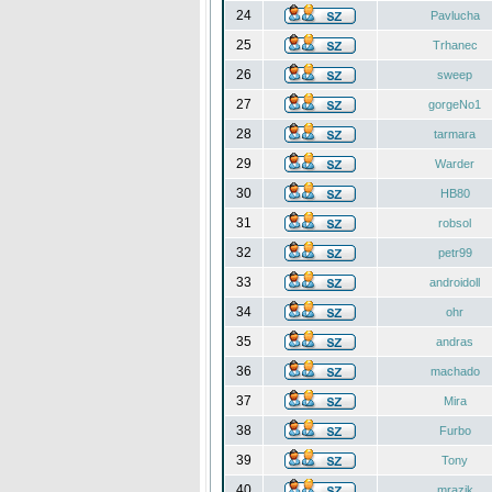
24
Pavlucha
25
Trhanec
26
sweep
27
gorgeNo1
28
tarmara
29
Warder
30
HB80
31
robsol
32
petr99
33
androidoll
34
ohr
35
andras
36
machado
37
Mira
38
Furbo
39
Tony
40
mrazik