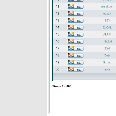
41
misakben
42
eLzyx
43
ZBY
44
ELCAL
45
ALFIK
46
mholod
47
Zed
48
Dejv
49
Strnad
50
lapos
Strana
1
z
408