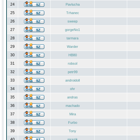
24
Pavlucha
25
Trhanec
26
sweep
27
gorgeNo1
28
tarmara
29
Warder
30
HB80
31
robsol
32
petr99
33
androidoll
34
ohr
35
andras
36
machado
37
Mira
38
Furbo
39
Tony
40
mrazik