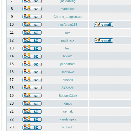
7
jacktalking
8
marklukes
9
Chrono_Leggionaire
10
nosferatu135
11
nox
12
pavlinaxx
13
Jaso
14
tiger01
15
pccentrum
16
marlowe
17
husnak
18
SYSMAN
19
BobsenClark
20
Kimov
21
cemak
22
karelstupka
23
Robodo