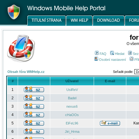
fo
O všem
FAQ
Hledat
Sez
Osobní nastavení
Při
Obsah fóra WMHelp.cz
Seřadit podle:
#
Uživatel
E-mail
1
UsiReV
2
Badel
3
nexus6
4
cHaOOs
5
Kar
EiFeL96
6
Jiri_Hrma