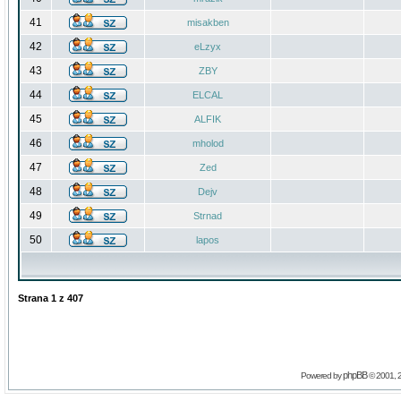
41
misakben
42
eLzyx
43
ZBY
44
ELCAL
45
ALFIK
46
mholod
47
Zed
48
Dejv
49
Strnad
50
lapos
Strana
1
z
407
phpBB
Powered by
© 2001, 