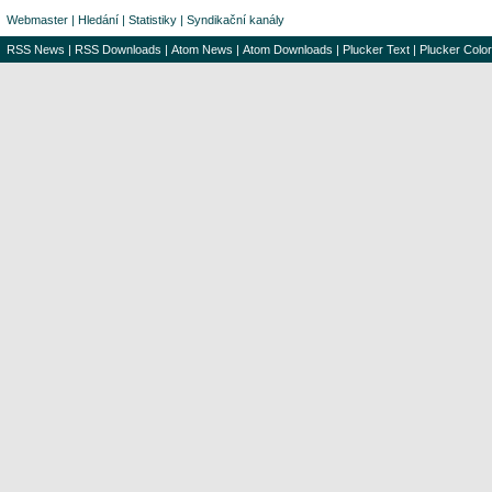
Webmaster
|
Hledání
|
Statistiky
|
Syndikační kanály
RSS News
|
RSS Downloads
|
Atom News
|
Atom Downloads
|
Plucker Text
|
Plucker Color