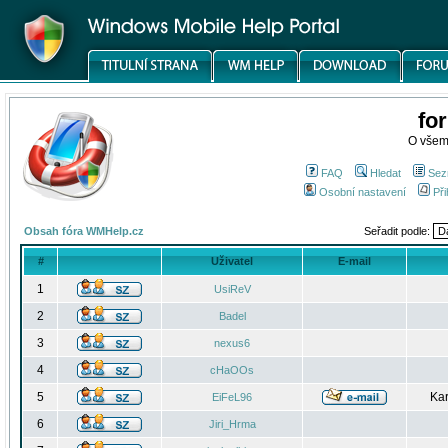
fo
O všem
FAQ
Hledat
Sez
Osobní nastavení
Při
Obsah fóra WMHelp.cz
Seřadit podle:
#
Uživatel
E-mail
1
UsiReV
2
Badel
3
nexus6
4
cHaOOs
5
Kar
EiFeL96
6
Jiri_Hrma