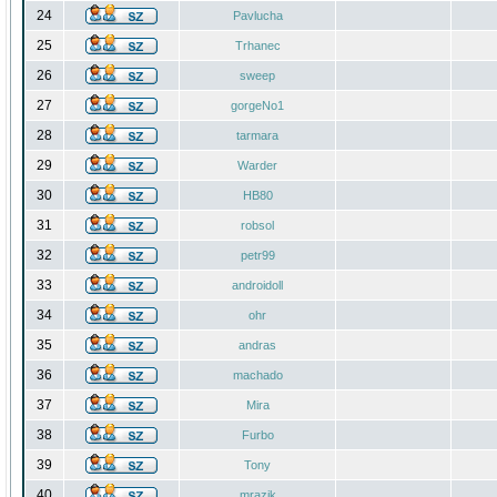
24
Pavlucha
25
Trhanec
26
sweep
27
gorgeNo1
28
tarmara
29
Warder
30
HB80
31
robsol
32
petr99
33
androidoll
34
ohr
35
andras
36
machado
37
Mira
38
Furbo
39
Tony
40
mrazik