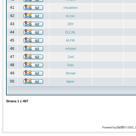
41
misakben
42
eLzyx
43
ZBY
44
ELCAL
45
ALFIK
46
mholod
47
Zed
48
Dejv
49
Strnad
50
lapos
Strana
1
z
407
phpBB
Powered by
© 2001, 