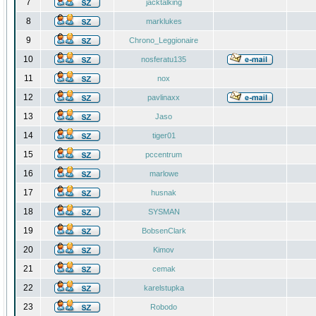
7
jacktalking
8
marklukes
9
Chrono_Leggionaire
10
nosferatu135
11
nox
12
pavlinaxx
13
Jaso
14
tiger01
15
pccentrum
16
marlowe
17
husnak
18
SYSMAN
19
BobsenClark
20
Kimov
21
cemak
22
karelstupka
23
Robodo