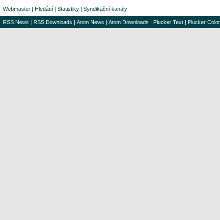
Webmaster
|
Hledání
|
Statistiky
|
Syndikační kanály
RSS News
|
RSS Downloads
|
Atom News
|
Atom Downloads
|
Plucker Text
|
Plucker Color