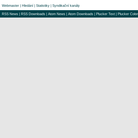
Webmaster
|
Hledání
|
Statistiky
|
Syndikační kanály
RSS News
|
RSS Downloads
|
Atom News
|
Atom Downloads
|
Plucker Text
|
Plucker Color