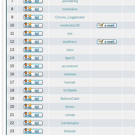
7
jacktalking
8
marklukes
9
Chrono_Leggionaire
10
nosferatu135
11
nox
12
pavlinaxx
13
Jaso
14
tiger01
15
pccentrum
16
marlowe
17
husnak
18
SYSMAN
19
BobsenClark
20
Kimov
21
cemak
22
karelstupka
23
Robodo