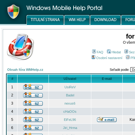
fo
O všem
FAQ
Hledat
Sez
Osobní nastavení
Při
Obsah fóra WMHelp.cz
Seřadit podle:
#
Uživatel
E-mail
1
UsiReV
2
Badel
3
nexus6
4
cHaOOs
5
Kar
EiFeL96
6
Jiri_Hrma