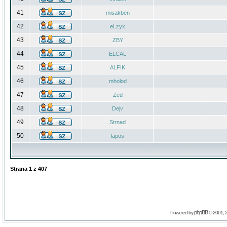
41
misakben
42
eLzyx
43
ZBY
44
ELCAL
45
ALFIK
46
mholod
47
Zed
48
Dejv
49
Strnad
50
lapos
Strana
1
z
407
phpBB
Powered by
© 2001, 