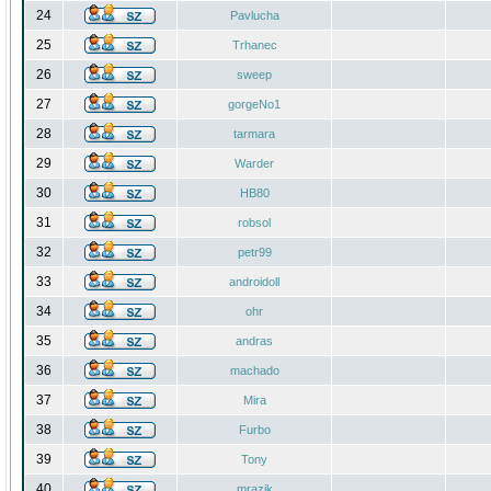
24
Pavlucha
25
Trhanec
26
sweep
27
gorgeNo1
28
tarmara
29
Warder
30
HB80
31
robsol
32
petr99
33
androidoll
34
ohr
35
andras
36
machado
37
Mira
38
Furbo
39
Tony
40
mrazik