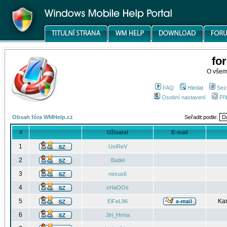
fo
O všem
FAQ
Hledat
Sez
Osobní nastavení
Při
Obsah fóra WMHelp.cz
Seřadit podle:
#
Uživatel
E-mail
1
UsiReV
2
Badel
3
nexus6
4
cHaOOs
5
Kar
EiFeL96
6
Jiri_Hrma