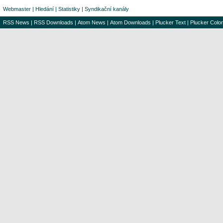
Webmaster
|
Hledání
|
Statistiky
|
Syndikační kanály
RSS News
|
RSS Downloads
|
Atom News
|
Atom Downloads
|
Plucker Text
|
Plucker Color