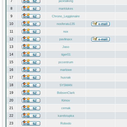
7
jacktalking
8
marklukes
9
Chrono_Leggionaire
10
nosferatu135
11
nox
12
pavlinaxx
13
Jaso
14
tiger01
15
pccentrum
16
marlowe
17
husnak
18
SYSMAN
19
BobsenClark
20
Kimov
21
cemak
22
karelstupka
23
Robodo