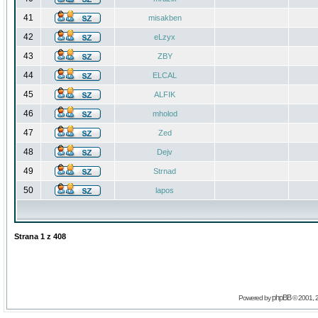
41
misakben
42
eLzyx
43
ZBY
44
ELCAL
45
ALFIK
46
mholod
47
Zed
48
Dejv
49
Strnad
50
lapos
Strana
1
z
408
phpBB
Powered by
© 2001, 