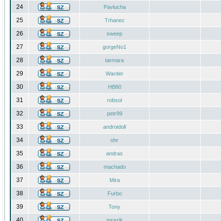
24
Pavlucha
25
Trhanec
26
sweep
27
gorgeNo1
28
tarmara
29
Warder
30
HB80
31
robsol
32
petr99
33
androidoll
34
ohr
35
andras
36
machado
37
Mira
38
Furbo
39
Tony
40
mrazik