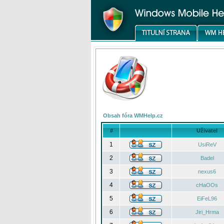
Obsah fóra WMHelp.cz
#
Uživatel
1
UsiReV
2
Badel
3
nexus6
4
cHaOOs
5
EiFeL96
6
Jiri_Hrma