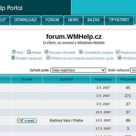
forum.WMHelp.cz
O všem, co souvisí s Windows Mobile
FAQ
Hledat
Seznam uživatelů
Uživatelské skupiny
Registrac
Osobní nastavení
Přihlásit se pro kontrolu soukromých zpráv
Přihlášen
Seřadit podle:
Směr seřazení
E-mail
Bydliště
Registrace
Příspěvky
65
2.5. 2007
271
2.5. 2007
27
2.5. 2007
37
10.5. 2007
Karlovy Vary / Praha
88
13.5. 2007
3
17.5. 2007