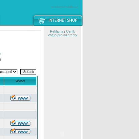
windowsmobile.cz
Reklama
/
Ceník
Vstup pro inzerenty
e
í
WWW