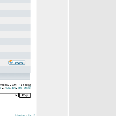
uváděny v GMT + 1 hodina
3
...
405
,
406
,
407
Další
Members List ©