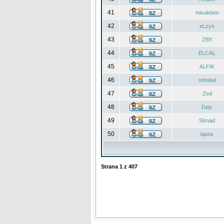
41
misakben
42
eLzyx
43
ZBY
44
ELCAL
45
ALFIK
46
mholod
47
Zed
48
Dejv
49
Strnad
50
lapos
Strana
1
z
407