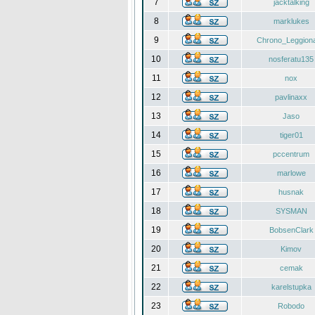
7
jacktalking
8
marklukes
9
Chrono_Leggiona
10
nosferatu135
11
nox
12
pavlinaxx
13
Jaso
14
tiger01
15
pccentrum
16
marlowe
17
husnak
18
SYSMAN
19
BobsenClark
20
Kimov
21
cemak
22
karelstupka
23
Robodo