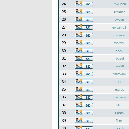
24
Pavlucha
25
Trhanec
26
sweep
27
gorgeNo1
28
tarmara
29
Warder
30
HB80
31
robsol
32
petr99
33
androidoll
34
ohr
35
andras
36
machado
37
Mira
38
Furbo
39
Tony
40
mrazik