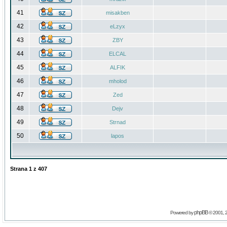
41
misakben
42
eLzyx
43
ZBY
44
ELCAL
45
ALFIK
46
mholod
47
Zed
48
Dejv
49
Strnad
50
lapos
Strana
1
z
407
phpBB
Powered by
© 2001, 