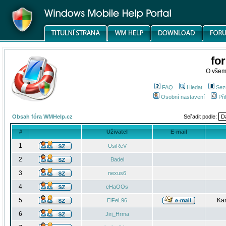
fo
O všem
FAQ
Hledat
Sez
Osobní nastavení
Při
Obsah fóra WMHelp.cz
Seřadit podle:
#
Uživatel
E-mail
1
UsiReV
2
Badel
3
nexus6
4
cHaOOs
5
Kar
EiFeL96
6
Jiri_Hrma