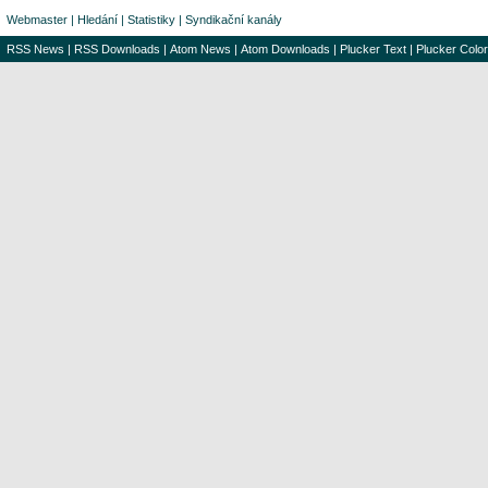
Webmaster
|
Hledání
|
Statistiky
|
Syndikační kanály
RSS News
|
RSS Downloads
|
Atom News
|
Atom Downloads
|
Plucker Text
|
Plucker Color