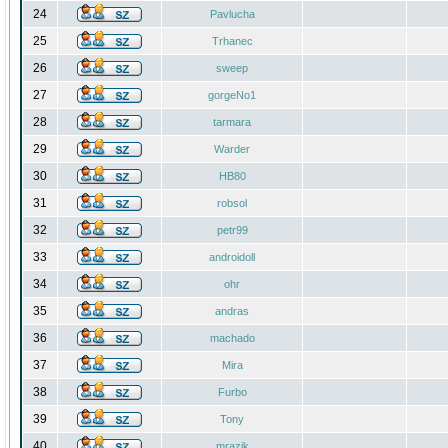
24
Pavlucha
25
Trhanec
26
sweep
27
gorgeNo1
28
tarmara
29
Warder
30
HB80
31
robsol
32
petr99
33
androidoll
34
ohr
35
andras
36
machado
37
Mira
38
Furbo
39
Tony
40
mrazik