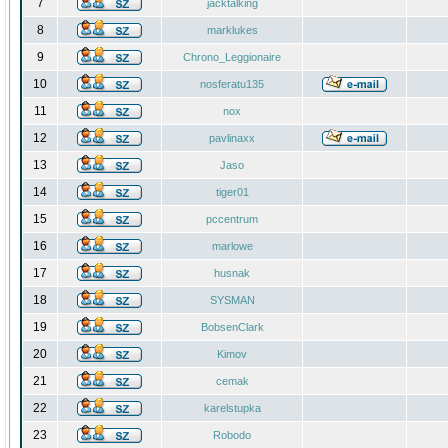
7
jacktalking
8
marklukes
9
Chrono_Leggionaire
10
nosferatu135
11
nox
12
pavlinaxx
13
Jaso
14
tiger01
15
pccentrum
16
marlowe
17
husnak
18
SYSMAN
19
BobsenClark
20
Kimov
21
cemak
22
karelstupka
23
Robodo