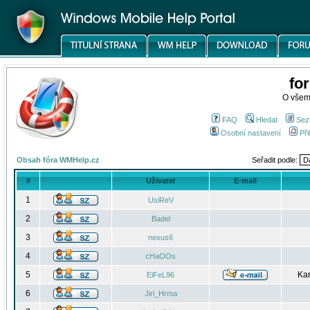
fo
O všem
FAQ
Hledat
Sez
Osobní nastavení
Při
Obsah fóra WMHelp.cz
Seřadit podle:
#
Uživatel
E-mail
1
UsiReV
2
Badel
3
nexus6
4
cHaOOs
5
Kar
EiFeL96
6
Jiri_Hrma