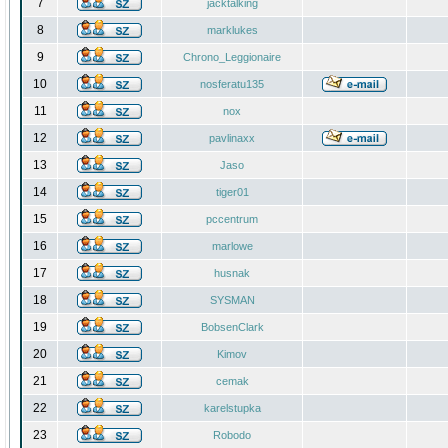
7
jacktalking
8
marklukes
9
Chrono_Leggionaire
10
nosferatu135
11
nox
12
pavlinaxx
13
Jaso
14
tiger01
15
pccentrum
16
marlowe
17
husnak
18
SYSMAN
19
BobsenClark
20
Kimov
21
cemak
22
karelstupka
23
Robodo