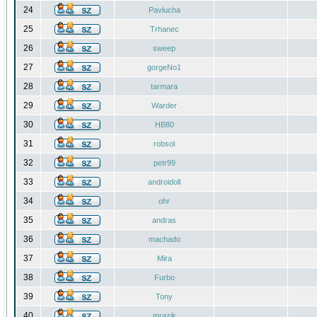
24
Pavlucha
25
Trhanec
26
sweep
27
gorgeNo1
28
tarmara
29
Warder
30
HB80
31
robsol
32
petr99
33
androidoll
34
ohr
35
andras
36
machado
37
Mira
38
Furbo
39
Tony
40
mrazik