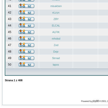
41
misakben
42
eLzyx
43
ZBY
44
ELCAL
45
ALFIK
46
mholod
47
Zed
48
Dejv
49
Strnad
50
lapos
Strana
1
z
408
phpBB
Powered by
© 2001, 