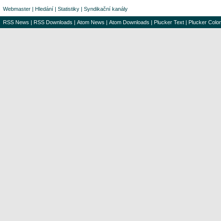
Webmaster
|
Hledání
|
Statistiky
|
Syndikační kanály
RSS News
|
RSS Downloads
|
Atom News
|
Atom Downloads
|
Plucker Text
|
Plucker Color