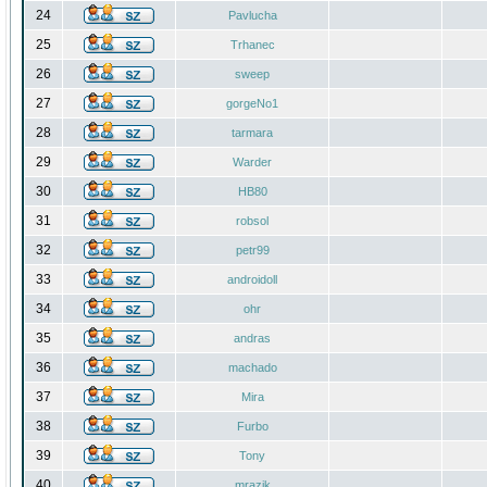
24
Pavlucha
25
Trhanec
26
sweep
27
gorgeNo1
28
tarmara
29
Warder
30
HB80
31
robsol
32
petr99
33
androidoll
34
ohr
35
andras
36
machado
37
Mira
38
Furbo
39
Tony
40
mrazik