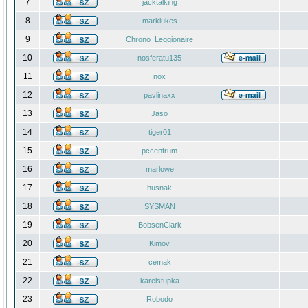
7
jacktalking
8
marklukes
9
Chrono_Leggionaire
10
nosferatu135
11
nox
12
pavlinaxx
13
Jaso
14
tiger01
15
pccentrum
16
marlowe
17
husnak
18
SYSMAN
19
BobsenClark
20
Kimov
21
cemak
22
karelstupka
23
Robodo