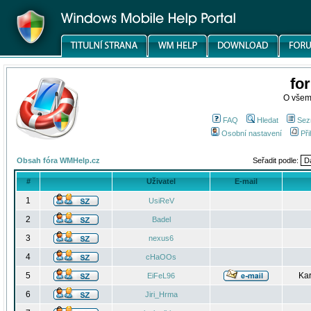
fo
O všem
FAQ
Hledat
Sez
Osobní nastavení
Při
Obsah fóra WMHelp.cz
Seřadit podle:
#
Uživatel
E-mail
1
UsiReV
2
Badel
3
nexus6
4
cHaOOs
5
Kar
EiFeL96
6
Jiri_Hrma