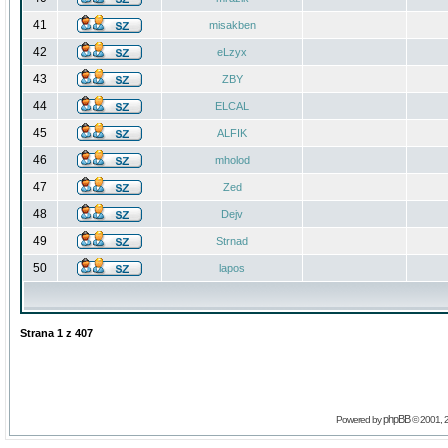
41
misakben
42
eLzyx
43
ZBY
44
ELCAL
45
ALFIK
46
mholod
47
Zed
48
Dejv
49
Strnad
50
lapos
Strana
1
z
407
phpBB
Powered by
© 2001, 