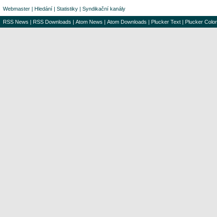
Webmaster
|
Hledání
|
Statistiky
|
Syndikační kanály
RSS News
|
RSS Downloads
|
Atom News
|
Atom Downloads
|
Plucker Text
|
Plucker Color