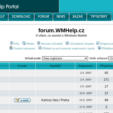
forum.WMHelp.cz
O všem, co souvisí s Windows Mobile
FAQ
Hledat
Seznam uživatelů
Uživatelské skupiny
Registrac
Osobní nastavení
Přihlásit se pro kontrolu soukromých zpráv
Přihlášen
Seřadit podle:
Směr seřazení
E-mail
Bydliště
Registrace
Příspěvky
65
2.5. 2007
271
2.5. 2007
27
2.5. 2007
37
10.5. 2007
Karlovy Vary / Praha
88
13.5. 2007
3
17.5. 2007