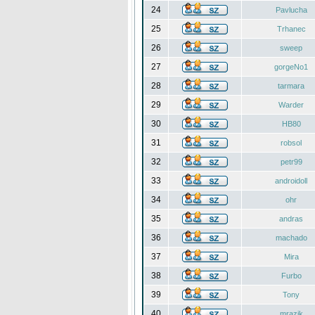
24
Pavlucha
25
Trhanec
26
sweep
27
gorgeNo1
28
tarmara
29
Warder
30
HB80
31
robsol
32
petr99
33
androidoll
34
ohr
35
andras
36
machado
37
Mira
38
Furbo
39
Tony
40
mrazik