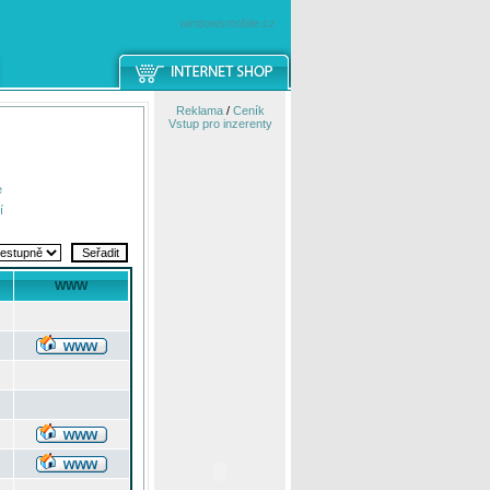
windowsmobile.cz
Reklama
/
Ceník
Vstup pro inzerenty
e
í
WWW