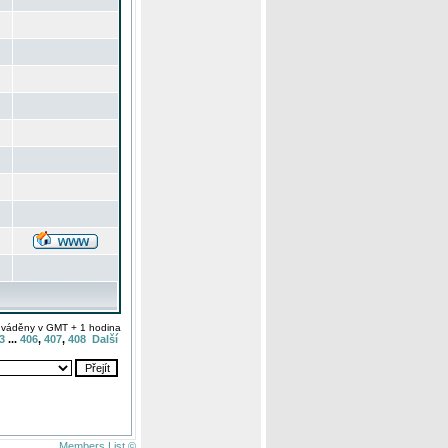
uváděny v GMT + 1 hodina
3
...
406
,
407
,
408
Další
Members List ©