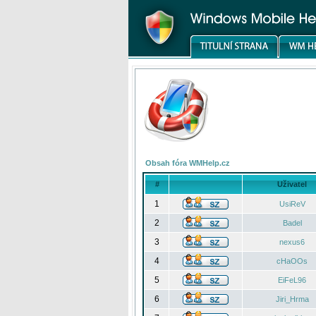
Obsah fóra WMHelp.cz
#
Uživatel
1
UsiReV
2
Badel
3
nexus6
4
cHaOOs
5
EiFeL96
6
Jiri_Hrma