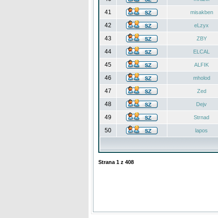
41
misakben
42
eLzyx
43
ZBY
44
ELCAL
45
ALFIK
46
mholod
47
Zed
48
Dejv
49
Strnad
50
lapos
Strana
1
z
408