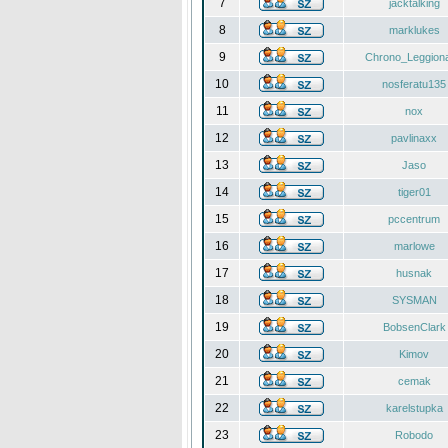
7
jacktalking
8
marklukes
9
Chrono_Leggiona
10
nosferatu135
11
nox
12
pavlinaxx
13
Jaso
14
tiger01
15
pccentrum
16
marlowe
17
husnak
18
SYSMAN
19
BobsenClark
20
Kimov
21
cemak
22
karelstupka
23
Robodo