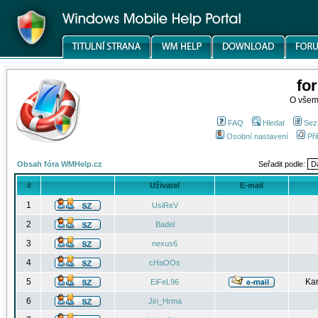
fo
O všem
FAQ
Hledat
Sez
Osobní nastavení
Při
Obsah fóra WMHelp.cz
Seřadit podle:
#
Uživatel
E-mail
1
UsiReV
2
Badel
3
nexus6
4
cHaOOs
5
Kar
EiFeL96
6
Jiri_Hrma