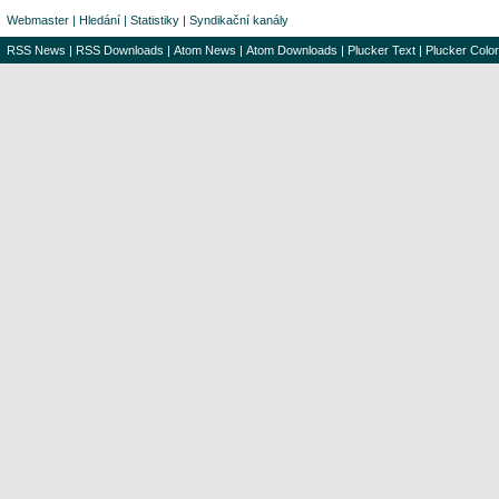
Webmaster
|
Hledání
|
Statistiky
|
Syndikační kanály
RSS News
|
RSS Downloads
|
Atom News
|
Atom Downloads
|
Plucker Text
|
Plucker Color