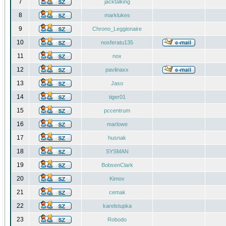
7
jacktalking
8
marklukes
9
Chrono_Leggionaire
10
nosferatu135
11
nox
12
pavlinaxx
13
Jaso
14
tiger01
15
pccentrum
16
marlowe
17
husnak
18
SYSMAN
19
BobsenClark
20
Kimov
21
cemak
22
karelstupka
23
Robodo