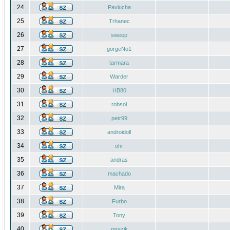
24
Pavlucha
25
Trhanec
26
sweep
27
gorgeNo1
28
tarmara
29
Warder
30
HB80
31
robsol
32
petr99
33
androidoll
34
ohr
35
andras
36
machado
37
Mira
38
Furbo
39
Tony
40
mrazik