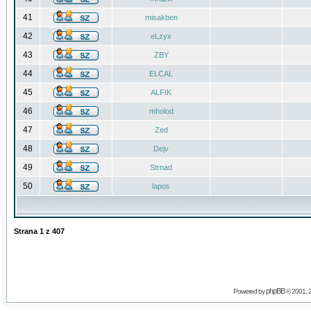
41
misakben
42
eLzyx
43
ZBY
44
ELCAL
45
ALFIK
46
mholod
47
Zed
48
Dejv
49
Strnad
50
lapos
Strana
1
z
407
phpBB
Powered by
© 2001, 