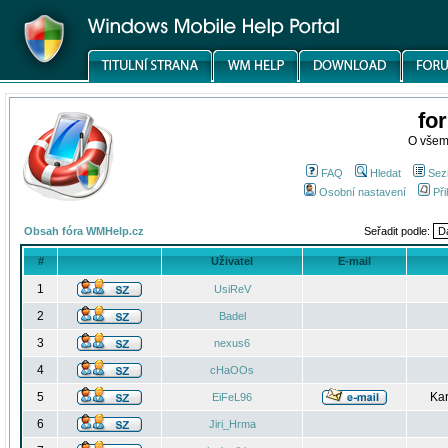
fo
O všem
FAQ
Hledat
Sez
Osobní nastavení
Při
Obsah fóra WMHelp.cz
Seřadit podle:
#
Uživatel
E-mail
1
UsiReV
2
Badel
3
nexus6
4
cHaOOs
5
Kar
EiFeL96
6
Jiri_Hrma