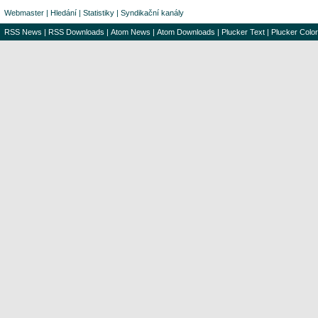
Webmaster
|
Hledání
|
Statistiky
|
Syndikační kanály
RSS News
|
RSS Downloads
|
Atom News
|
Atom Downloads
|
Plucker Text
|
Plucker Color