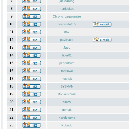
7
jacktalking
8
marklukes
9
Chrono_Leggionaire
10
nosferatu135
11
nox
12
pavlinaxx
13
Jaso
14
tiger01
15
pccentrum
16
marlowe
17
husnak
18
SYSMAN
19
BobsenClark
20
Kimov
21
cemak
22
karelstupka
23
Robodo