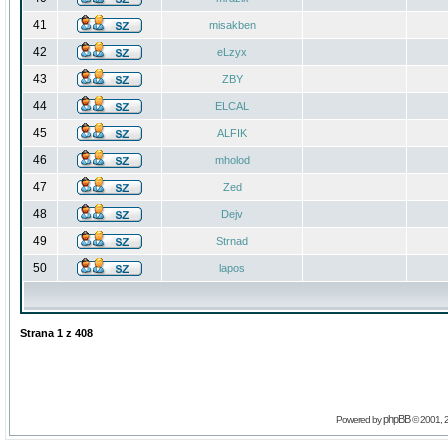
41
misakben
42
eLzyx
43
ZBY
44
ELCAL
45
ALFIK
46
mholod
47
Zed
48
Dejv
49
Strnad
50
lapos
Strana
1
z
408
phpBB
Powered by
© 2001, 