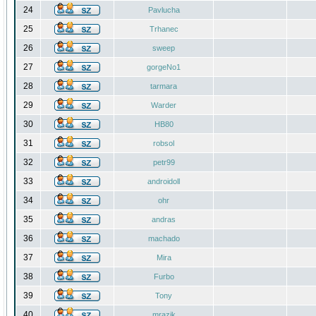
24
Pavlucha
25
Trhanec
26
sweep
27
gorgeNo1
28
tarmara
29
Warder
30
HB80
31
robsol
32
petr99
33
androidoll
34
ohr
35
andras
36
machado
37
Mira
38
Furbo
39
Tony
40
mrazik