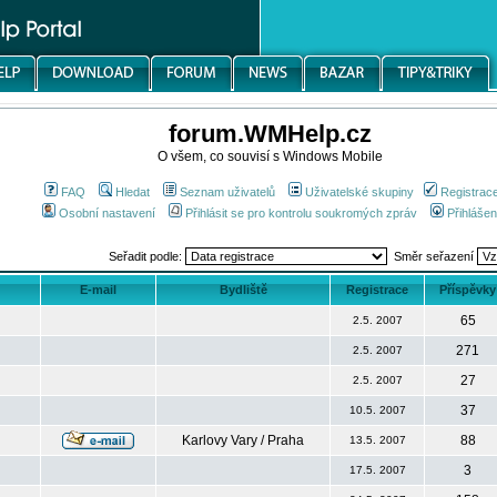
forum.WMHelp.cz
O všem, co souvisí s Windows Mobile
FAQ
Hledat
Seznam uživatelů
Uživatelské skupiny
Registrac
Osobní nastavení
Přihlásit se pro kontrolu soukromých zpráv
Přihlášen
Seřadit podle:
Směr seřazení
E-mail
Bydliště
Registrace
Příspěvky
65
2.5. 2007
271
2.5. 2007
27
2.5. 2007
37
10.5. 2007
Karlovy Vary / Praha
88
13.5. 2007
3
17.5. 2007