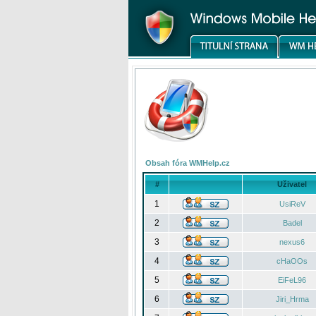
Obsah fóra WMHelp.cz
#
Uživatel
1
UsiReV
2
Badel
3
nexus6
4
cHaOOs
5
EiFeL96
6
Jiri_Hrma