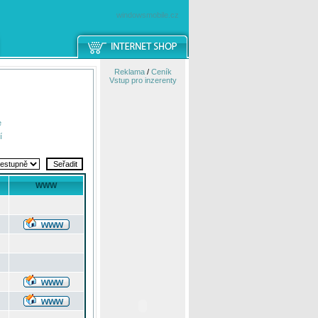
windowsmobile.cz
Reklama
/
Ceník
Vstup pro inzerenty
e
í
WWW