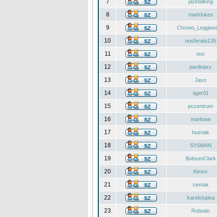
7
jacktalking
8
marklukes
9
Chrono_Leggiona
10
nosferatu135
11
nox
12
pavlinaxx
13
Jaso
14
tiger01
15
pccentrum
16
marlowe
17
husnak
18
SYSMAN
19
BobsenClark
20
Kimov
21
cemak
22
karelstupka
23
Robodo