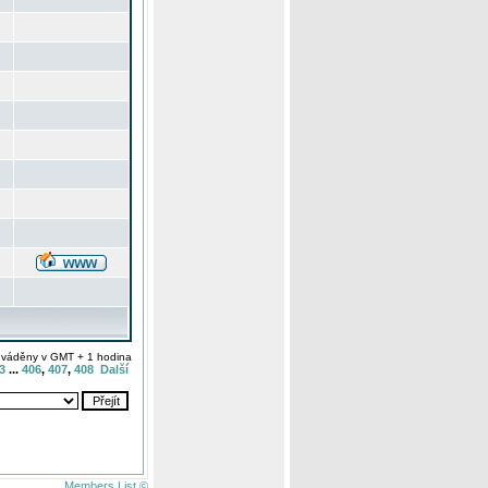
uváděny v GMT + 1 hodina
3
...
406
,
407
,
408
Další
Members List ©