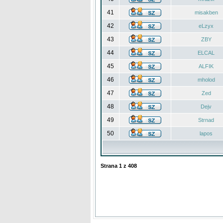
41
misakben
42
eLzyx
43
ZBY
44
ELCAL
45
ALFIK
46
mholod
47
Zed
48
Dejv
49
Strnad
50
lapos
Strana
1
z
408