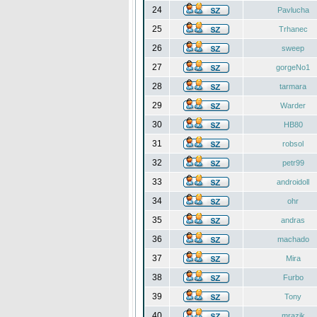
24
Pavlucha
25
Trhanec
26
sweep
27
gorgeNo1
28
tarmara
29
Warder
30
HB80
31
robsol
32
petr99
33
androidoll
34
ohr
35
andras
36
machado
37
Mira
38
Furbo
39
Tony
40
mrazik