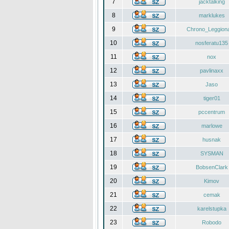
7
jacktalking
8
marklukes
9
Chrono_Leggiona
10
nosferatu135
11
nox
12
pavlinaxx
13
Jaso
14
tiger01
15
pccentrum
16
marlowe
17
husnak
18
SYSMAN
19
BobsenClark
20
Kimov
21
cemak
22
karelstupka
23
Robodo