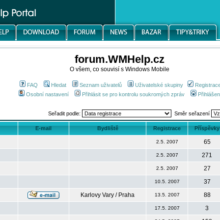
forum.WMHelp.cz
O všem, co souvisí s Windows Mobile
FAQ
Hledat
Seznam uživatelů
Uživatelské skupiny
Registrac
Osobní nastavení
Přihlásit se pro kontrolu soukromých zpráv
Přihlášen
Seřadit podle:
Směr seřazení
E-mail
Bydliště
Registrace
Příspěvky
65
2.5. 2007
271
2.5. 2007
27
2.5. 2007
37
10.5. 2007
Karlovy Vary / Praha
88
13.5. 2007
3
17.5. 2007