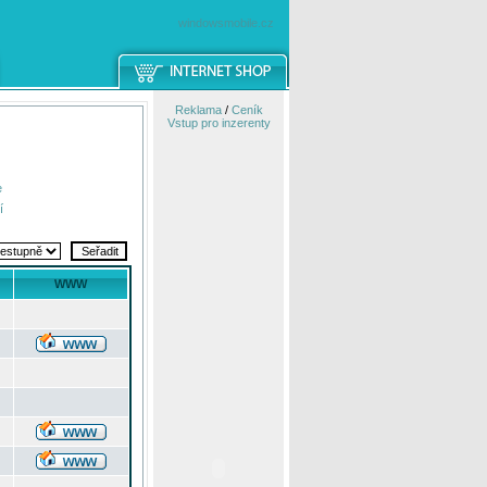
windowsmobile.cz
Reklama
/
Ceník
Vstup pro inzerenty
e
í
WWW