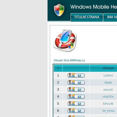
Obsah fóra WMHelp.cz
#
Uživatel
1
UsiReV
2
Badel
3
nexus6
4
cHaOOs
5
EiFeL96
6
Jiri_Hrma