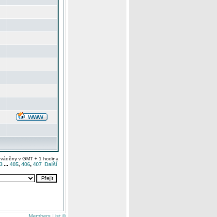
uváděny v GMT + 1 hodina
3
...
405
,
406
,
407
Další
Members List ©