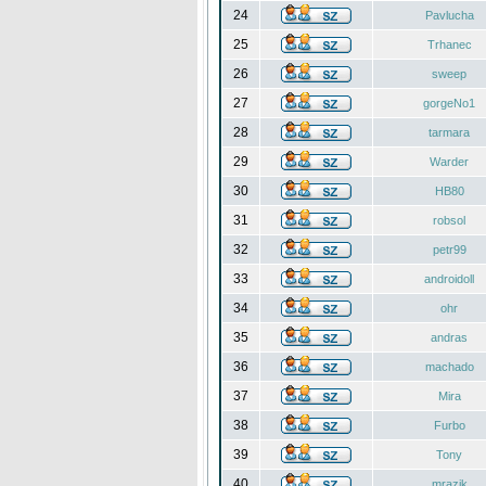
24
Pavlucha
25
Trhanec
26
sweep
27
gorgeNo1
28
tarmara
29
Warder
30
HB80
31
robsol
32
petr99
33
androidoll
34
ohr
35
andras
36
machado
37
Mira
38
Furbo
39
Tony
40
mrazik