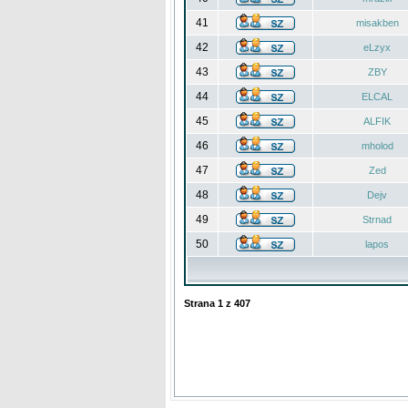
41
misakben
42
eLzyx
43
ZBY
44
ELCAL
45
ALFIK
46
mholod
47
Zed
48
Dejv
49
Strnad
50
lapos
Strana
1
z
407