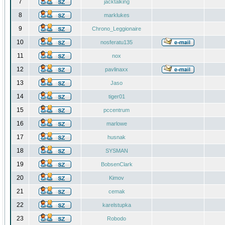
7
jacktalking
8
marklukes
9
Chrono_Leggionaire
10
nosferatu135
11
nox
12
pavlinaxx
13
Jaso
14
tiger01
15
pccentrum
16
marlowe
17
husnak
18
SYSMAN
19
BobsenClark
20
Kimov
21
cemak
22
karelstupka
23
Robodo