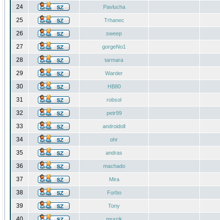
24
Pavlucha
25
Trhanec
26
sweep
27
gorgeNo1
28
tarmara
29
Warder
30
HB80
31
robsol
32
petr99
33
androidoll
34
ohr
35
andras
36
machado
37
Mira
38
Furbo
39
Tony
40
mrazik