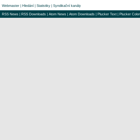
Webmaster
|
Hledání
|
Statistiky
|
Syndikační kanály
RSS News
|
RSS Downloads
|
Atom News
|
Atom Downloads
|
Plucker Text
|
Plucker Color