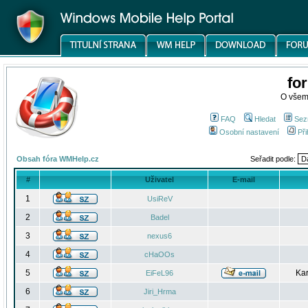
fo
O všem
FAQ
Hledat
Sez
Osobní nastavení
Při
Obsah fóra WMHelp.cz
Seřadit podle:
#
Uživatel
E-mail
1
UsiReV
2
Badel
3
nexus6
4
cHaOOs
5
Kar
EiFeL96
6
Jiri_Hrma