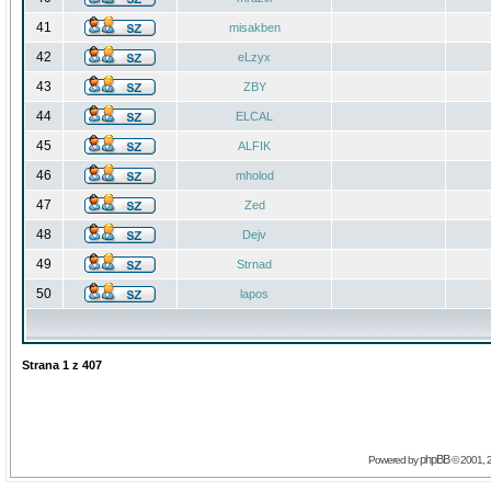
41
misakben
42
eLzyx
43
ZBY
44
ELCAL
45
ALFIK
46
mholod
47
Zed
48
Dejv
49
Strnad
50
lapos
Strana
1
z
407
phpBB
Powered by
© 2001, 